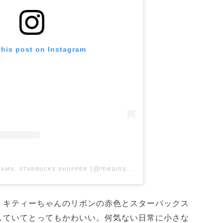
this post on Instagram
A post shared by ᴍᴇᴀᴍs. sᴛᴀʀʙᴜᴄᴋs sʜᴏᴘᴘᴇʀ (@meams.co.starbucks)
。キティーちゃんのリボンの赤色とスターバックス
していてとってもかわいい。何気ない日常に小さな