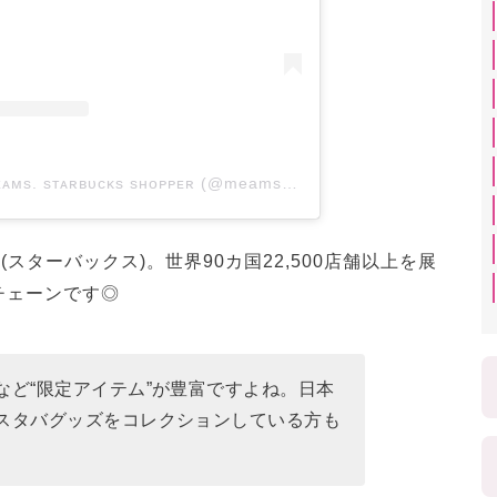
A post shared by ᴍᴇᴀᴍs. sᴛᴀʀʙᴜᴄᴋs sʜᴏᴘᴘᴇʀ (@meams.co.starbucks)
s(スターバックス)。世界90カ国22,500店舗以上を展
チェーンです◎
など“限定アイテム”が豊富ですよね。日本
スタバグッズをコレクションしている方も