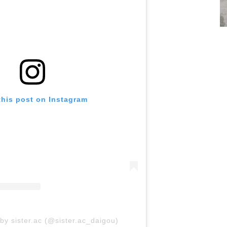
this post on Instagram
by sister.ac (@sister.ac_daigou)