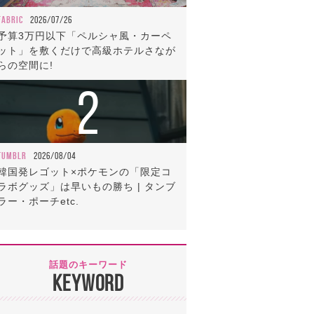
FABRIC
2026/07/26
予算3万円以下「ペルシャ風・カーペ
ット」を敷くだけで高級ホテルさなが
らの空間に!
2
TUMBLR
2026/08/04
韓国発レゴット×ポケモンの「限定コ
ラボグッズ」は早いもの勝ち | タンブ
ラー・ポーチetc.
話題のキーワード
KEYWORD