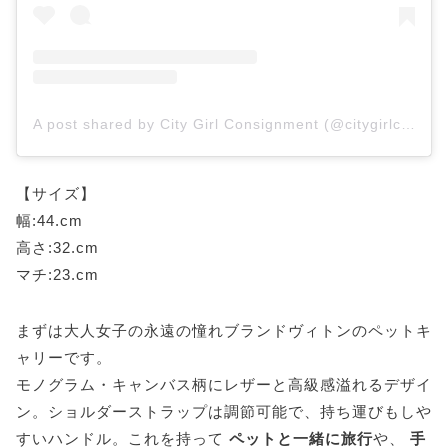
A post shared by City Girl Consignment (@citygirlconsignment)
【サイズ】
幅:44.cm
高さ:32.cm
マチ:23.cm
まずは大人女子の永遠の憧れブランドヴィトンのペットキ
ャリーです。
モノグラム・キャンバス柄にレザーと高級感溢れるデザイ
ン。ショルダーストラップは調節可能で、持ち運びもしや
すいハンドル。これを持って
ペットと一緒に旅行
や、
手