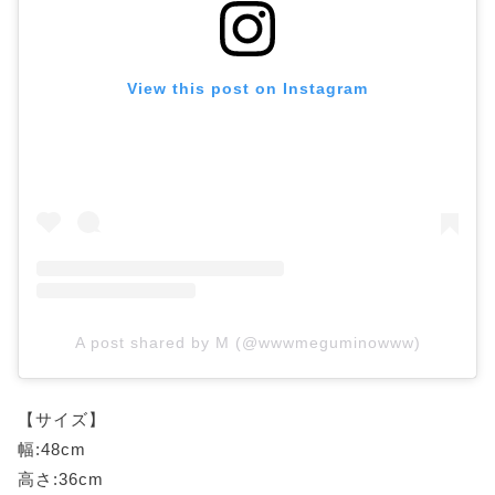
View this post on Instagram
A post shared by M (@wwwmeguminowww)
【サイズ】
幅:48cm
高さ:36cm