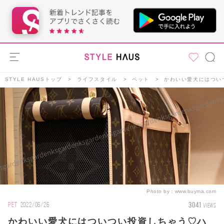
STYLE HAUSトップ
ライフスタイル
ペット
かわいい愛犬にはつい
Photo by：
www.buyma.com
3041
PET
2022/06/26
VIEWS
かわいい愛犬にはついつい投資しちゃう♡ハ