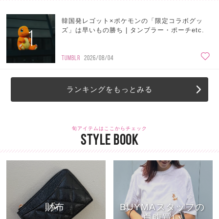
韓国発レゴット×ポケモンの「限定コラボグッ
1
ズ」は早いもの勝ち | タンブラー・ポーチetc.
TUMBLR
2026/08/04
ランキングをもっとみる
旬アイテムはここからチェック
STYLE BOOK
財布
BUYMAスタッフの
自腹買い