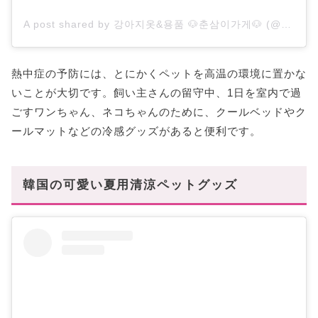
A post shared by 강아지옷&용품 🐶춘삼이가게🐶 (@chunsam.store)
熱中症の予防には、とにかくペットを高温の環境に置かな
いことが大切です。飼い主さんの留守中、1日を室内で過
ごすワンちゃん、ネコちゃんのために、クールベッドやク
ールマットなどの冷感グッズがあると便利です。
韓国の可愛い夏用清涼ペットグッズ