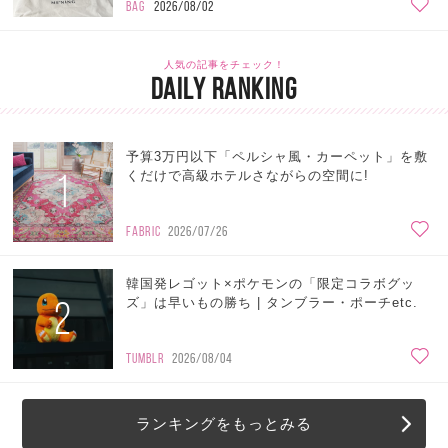
BAG
2026/08/02
人気の記事をチェック！
DAILY RANKING
予算3万円以下「ペルシャ風・カーペット」を敷
1
くだけで高級ホテルさながらの空間に!
FABRIC
2026/07/26
韓国発レゴット×ポケモンの「限定コラボグッ
2
ズ」は早いもの勝ち | タンブラー・ポーチetc.
TUMBLR
2026/08/04
ランキングをもっとみる