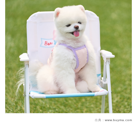
出典：
www.buyma.com