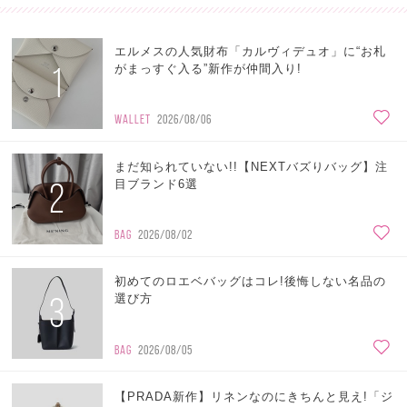
エルメスの人気財布「カルヴィデュオ」に“お札
1
がまっすぐ入る”新作が仲間入り!
WALLET
2026/08/06
まだ知られていない!!【NEXTバズりバッグ】注
2
目ブランド6選
BAG
2026/08/02
初めてのロエベバッグはコレ!後悔しない名品の
3
選び方
BAG
2026/08/05
【PRADA新作】リネンなのにきちんと見え!「ジ