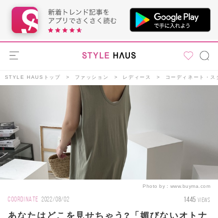
STYLE HAUSトップ
ファッション
レディース
コーディネート・ス
Photo by：
www.buyma.com
1445
COORDINATE
2022/08/02
VIEWS
あなたはどこを見せちゃう?「媚びないオトナ