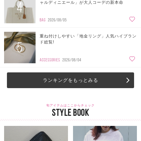
4
ャルディニエール」が大人コーデの新本命
BAG
2026/08/05
重ね付けしやすい「地金リング」人気ハイブラン
5
ド総覧!
ACCESSORIES
2026/08/04
ランキングをもっとみる
旬アイテムはここからチェック
STYLE BOOK