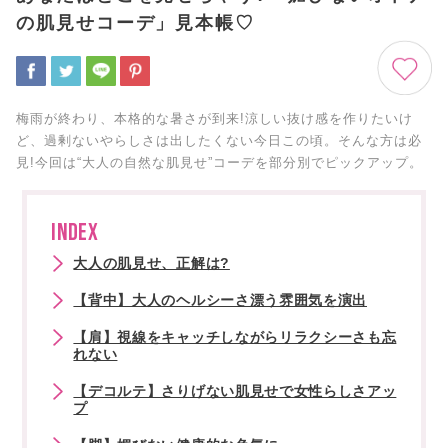
の肌見せコーデ」見本帳♡
梅雨が終わり、本格的な暑さが到来!涼しい抜け感を作りたいけ
ど、過剰ないやらしさは出したくない今日この頃。そんな方は必
見!今回は“大人の自然な肌見せ”コーデを部分別でピックアップ。
INDEX
大人の肌見せ、正解は?
【背中】大人のヘルシーさ漂う雰囲気を演出
【肩】視線をキャッチしながらリラクシーさも忘
れない
【デコルテ】さりげない肌見せで女性らしさアッ
プ
【脚】媚びない健康的な色気に