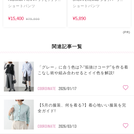
リッピ
ド
ショートパンツ
ショートパンツ
¥15,400
¥5,890
¥75,900
(PR)
関連記事一覧
「グレー」に合う色は?-“垢抜けコーデ”を作る着
こなし術や組み合わせるとイイ色を解説!
COORDINATE
2026/01/17
【5月の服装、何を着る?】着心地いい服装を完
全ガイド!
COORDINATE
2026/03/13