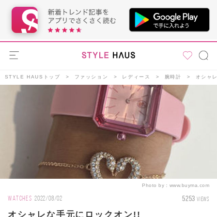
STYLE HAUSトップ
ファッション
レディース
腕時計
オシャレ
Photo by：
www.buyma.com
5253
WATCHES
2022/08/02
VIEWS
オシャレな手元にロックオン!!