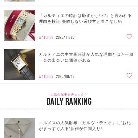
「カルティエの時計は恥ずかしい?」と言われる
理由を検証!失敗しない選び方と着こなし術
WATCHES
2025/11/28
カルティエの中古腕時計が人気な理由とは?-一期
一会の出会いに価値がある
WATCHES
2025/08/18
人気の記事をチェック！
DAILY RANKING
エルメスの人気財布「カルヴィデュオ」に“お札
1
がまっすぐ入る”新作が仲間入り!