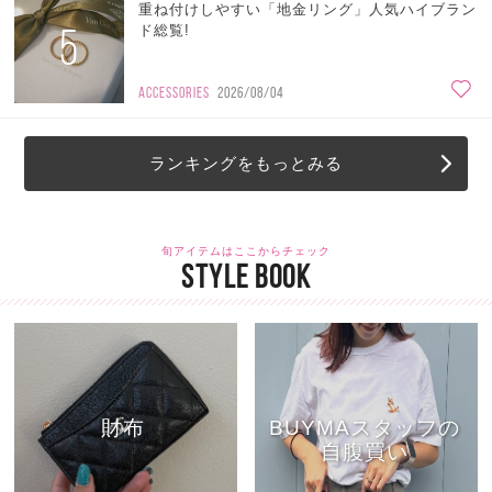
重ね付けしやすい「地金リング」人気ハイブラン
5
ド総覧!
ACCESSORIES
2026/08/04
ランキングをもっとみる
旬アイテムはここからチェック
STYLE BOOK
財布
BUYMAスタッフの
自腹買い