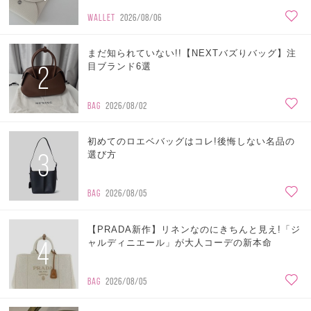
WALLET
2026/08/06
まだ知られていない!!【NEXTバズりバッグ】注
2
目ブランド6選
BAG
2026/08/02
初めてのロエベバッグはコレ!後悔しない名品の
3
選び方
BAG
2026/08/05
【PRADA新作】リネンなのにきちんと見え!「ジ
4
ャルディニエール」が大人コーデの新本命
BAG
2026/08/05