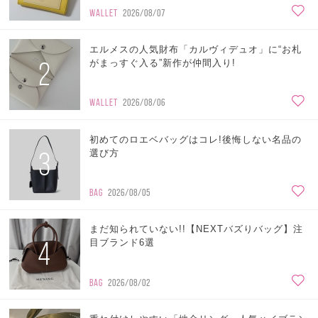
WALLET
2026/08/07
エルメスの人気財布「カルヴィデュオ」に“お札
2
がまっすぐ入る”新作が仲間入り!
WALLET
2026/08/06
初めてのロエベバッグはコレ!後悔しない名品の
3
選び方
BAG
2026/08/05
まだ知られていない!!【NEXTバズりバッグ】注
4
目ブランド6選
BAG
2026/08/02