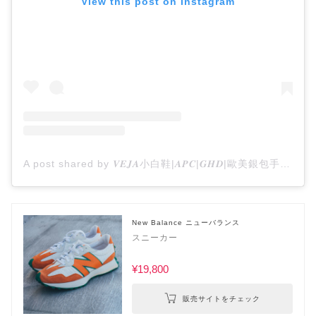
View this post on Instagram
A post shared by 𝑽𝑬𝑱𝑨小白鞋|𝑨𝑷𝑪|𝑮𝑯𝑫|歐美銀包手袋代購🌎 (@tinklestorehk.2)
New Balance ニューバランス
スニーカー
¥19,800
販売サイトをチェック