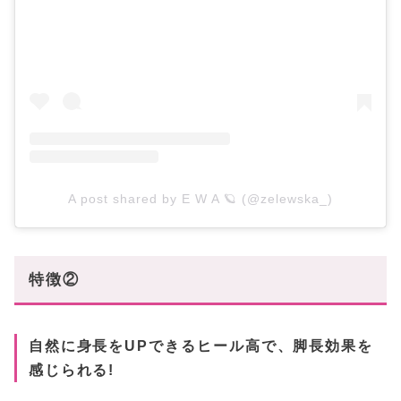
A post shared by E W A 🪐 (@zelewska_)
特徴②
自然に身長をUPできるヒール高で、脚長効果を
感じられる!