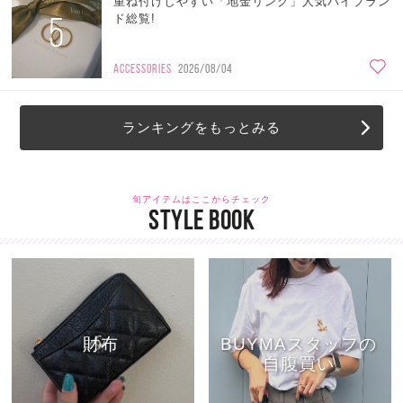
重ね付けしやすい「地金リング」人気ハイブラン
5
ド総覧!
ACCESSORIES
2026/08/04
ランキングをもっとみる
旬アイテムはここからチェック
STYLE BOOK
財布
BUYMAスタッフの
自腹買い