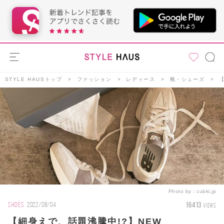
STYLE HAUSトップ
ファッション
レディース
靴・シューズ
Photo by：
cubki.jp
16413
SHOES
2022/08/04
VIEWS
【細身えで、話題沸騰中!?】NEW