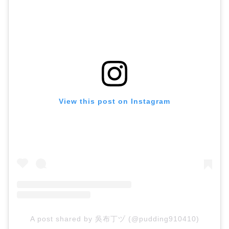
View this post on Instagram
A post shared by 吳布丁ヅ (@pudding910410)