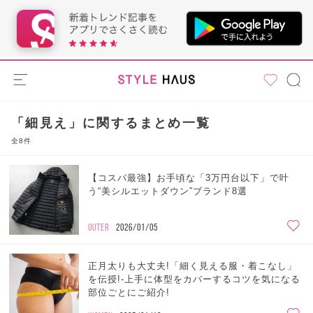
「細見え」に関するまとめ一覧
全8件
【コスパ最強】お手頃な「3万円台以下」で叶
う“美シルエットダウン”ブランド8選
OUTER
2026/01/05
正月太りも大丈夫!「細く見える服・着こなし」
を伝授!-上手に体型をカバーするコツを気になる
部位ごとにご紹介!