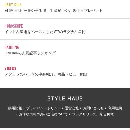
BABY KIDS
可愛いベビー服や子供服、出産祝いやお誕生日プレゼント
HOROSCOPE
インド占星術をベースにしたYATAのラグナ占星術
RANKING
STYLE HAUSの人気記事ランキング
VIDEOS
スタッフのバッグの中身紹介、商品レビュー動画
採用情報
プライバシーポリシー
運営会社
お問い合わせ
利用規約
お客様情報の外部送信について
プレスリリース・広告掲載