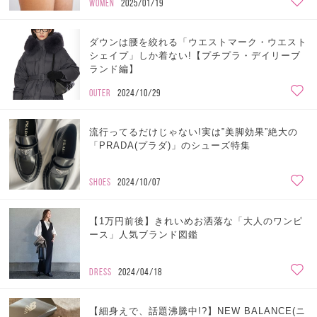
WOMEN
2025/01/19
ダウンは腰を絞れる「ウエストマーク・ウエスト
シェイプ」しか着ない!【プチプラ・デイリーブ
ランド編】
OUTER
2024/10/29
流行ってるだけじゃない!実は‟美脚効果”絶大の
「PRADA(プラダ)」のシューズ特集
SHOES
2024/10/07
【1万円前後】きれいめお洒落な「大人のワンピ
ース」人気ブランド図鑑
DRESS
2024/04/18
【細身えで、話題沸騰中!?】NEW BALANCE(ニ