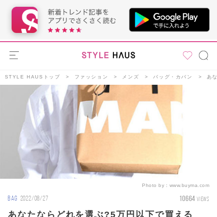
STYLE HAUSトップ
ファッション
メンズ
バッグ・カバン
あ
Photo by：
www.buyma.com
10664
BAG
2022/08/27
VIEWS
あなたならどれを選ぶ?5万円以下で買える