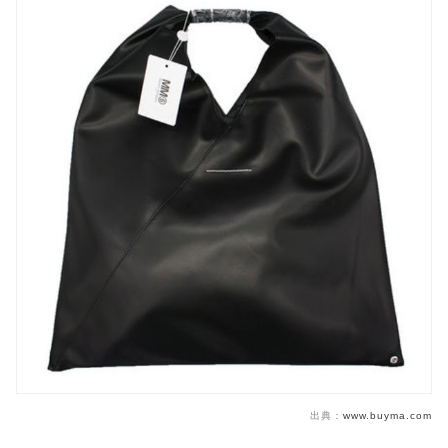
出典：
www.buyma.com