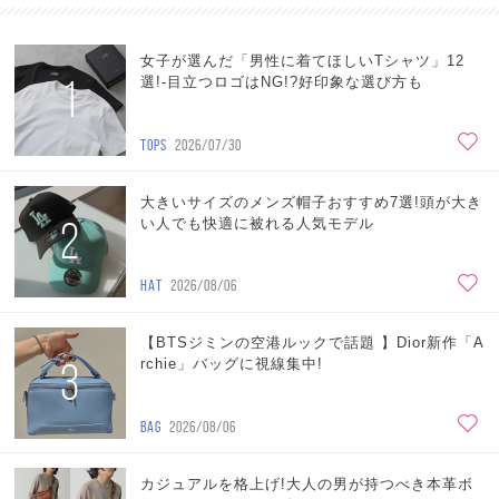
女子が選んだ「男性に着てほしいTシャツ」12
1
選!-目立つロゴはNG!?好印象な選び方も
TOPS
2026/07/30
大きいサイズのメンズ帽子おすすめ7選!頭が大き
2
い人でも快適に被れる人気モデル
HAT
2026/08/06
【BTSジミンの空港ルックで話題 】Dior新作「A
3
rchie」バッグに視線集中!
BAG
2026/08/06
カジュアルを格上げ!大人の男が持つべき本革ボ