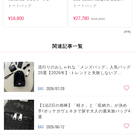
シックス
トートバッグ
トートバッグ
¥18,800
¥27,780
¥39,600
(PR)
関連記事一覧
流行りのおしゃれな「メンズバッグ」人気バッグ
20選【2026年】-トレンドと失敗しないブ...
BAG
2026/07/20
【1泊2日の相棒】「軽さ」と「収納力」が決め
手!ボッテガヴェネタで探す大人の週末旅バッグ4
選
BAG
2026/06/12