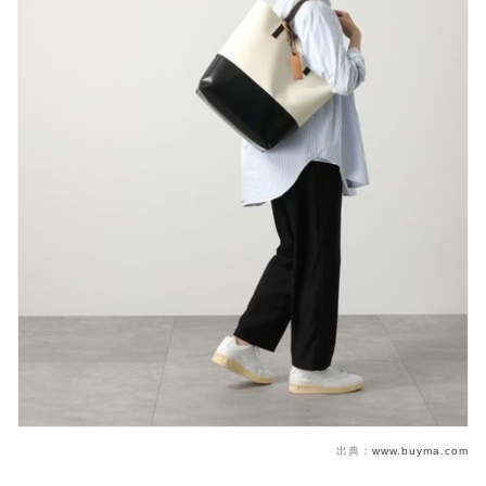
出典：
www.buyma.com