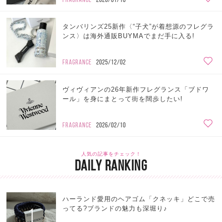
タンバリンズ25新作〈“子犬”が着想源のフレグラ
ンス〉は海外通販BUYMAでまだ手に入る!
FRAGRANCE
2025/12/02
ヴィヴィアンの26年新作フレグランス「ブドワ
ール」を身にまとって街を闊歩したい!
FRAGRANCE
2026/02/10
人気の記事をチェック！
DAILY RANKING
ハーランド愛用のヘアゴム「クネッキ」どこで売
1
ってる?ブランドの魅力も深堀り♪