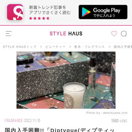
STYLE HAUSトップ
ビューティー
香水・フレグランス
国内入手困難
Photo by：
www.buyma.com
1563
FRAGRANCE
2022/11/10
VIEWS
国内入手困難!!「Diptyque(ディプティッ