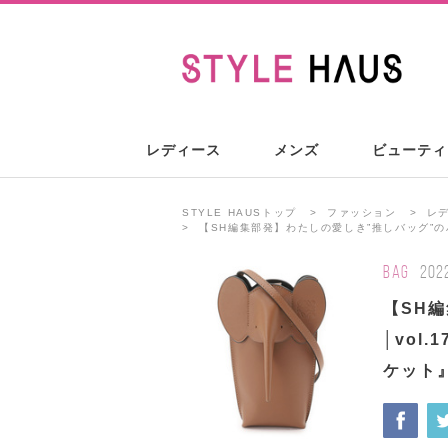
レディース
メンズ
ビューティ
STYLE HAUSトップ
ファッション
レ
【SH編集部発】わたしの愛しき”推しバッグ”のハ
BAG
202
【SH
│vol
ケット