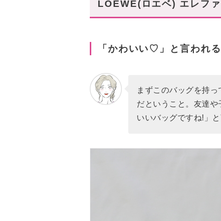
まとめ
LOEWE(ロエベ) エレ
あなたにオススメの記事はこち
「かわいい♡」と言われる
まずこのバッグを持っ
だということ。友達や
いいバッグですね!」