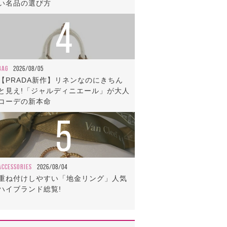
い名品の選び方
4
BAG
2026/08/05
【PRADA新作】リネンなのにきちん
と見え!「ジャルディニエール」が大人
コーデの新本命
5
ACCESSORIES
2026/08/04
重ね付けしやすい「地金リング」人気
ハイブランド総覧!