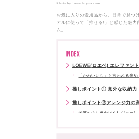
Photo by：
www.buyma.com
お気に入りの愛用品から、日常で見つけた
アルに使って「推せる!」と感じた魅力
ム。
INDEX
LOEWE(ロエベ) エレファン
「かわいい♡」と言われる褒め
推しポイント① 意外な収納力
推しポイント②アレンジ力の
子連れのお出かけやレジャーに
推しポイント③シンプルコーデ