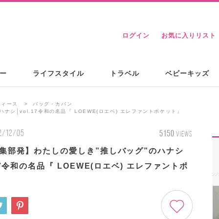
ログイン
お気に入りリスト
ー
ライフスタイル
トラベル
ベビーキッズ
ディース
バッグ・カバン
ナシ│vol.17令和の名品『 LOEWE(ロエベ) エレファントポケット』
2/12/05
5150
VIEWS
編集部発】わたしの愛しき”推しバッグ”のハナシ
.17令和の名品『 LOEWE(ロエベ) エレファントポ
』