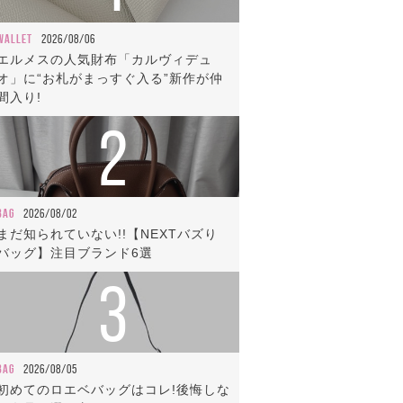
WALLET
2026/08/06
エルメスの人気財布「カルヴィデュ
オ」に“お札がまっすぐ入る”新作が仲
間入り!
2
BAG
2026/08/02
まだ知られていない!!【NEXTバズり
バッグ】注目ブランド6選
3
BAG
2026/08/05
初めてのロエベバッグはコレ!後悔しな