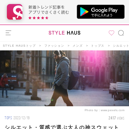
STYLE HAUSトップ
ファッション
メンズ
トップス
シルエッ
Photo by：
www.pexels.com
2417
TOPS
2022/12/19
VIEWS
シルエット・質感で選ぶ大人の神スウェット