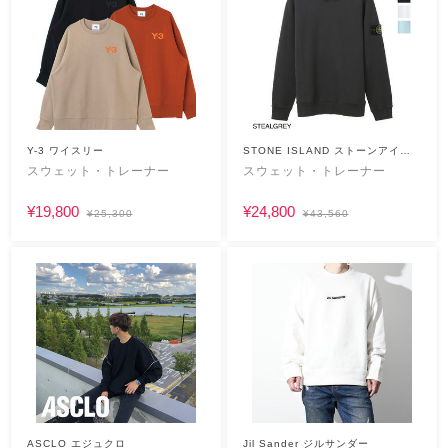
Y-3 ワイスリー
STONE ISLAND ストーンアイラ
ンド
スウェット・トレーナー
スウェット・トレーナー
¥19,800
¥24,800
¥25,300
¥43,560
ASCLO エジュクロ
Jil Sander ジルサンダー