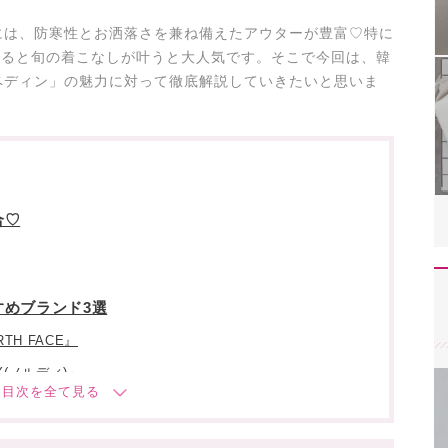
には、防寒性とお洒落さを兼ね備えたアウターが豊富♡特に
着ると旬の着こなしが叶うと大人気です。そこで今回は、韓
ペディン」の魅力に対って徹底解説していきたいと思いま
合♡
めブランド3選
TH FACE』
(ノルディ)』
(ロラロラ)』
ったコーディネートもcheck✓