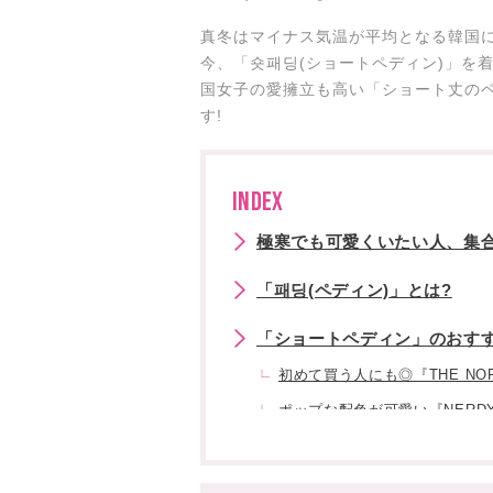
真冬はマイナス気温が平均となる韓国
今、「숏패딩(ショートペディン)」を
国女子の愛擁立も高い「ショート丈の
す!
INDEX
極寒でも可愛くいたい人、集
「패딩(ペディン)」とは?
「ショートペディン」のおすす
初めて買う人にも◎『THE NOR
ポップな配色が可愛い『NERDY
レディに着こなせる『rolarola
旬の「ショートペディン」を使