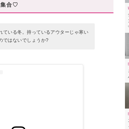
、集合♡
調して
♡
ト系ペディン
れている冬。持っているアウターじゃ寒い
ぽ冬コーデに♪
のではないでしょうか?
ら