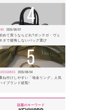
4
BAG
2026/08/07
初めて買うならどれ?ボッテガ・ヴェ
ネタで後悔しないバッグ選び
5
ACCESSORIES
2026/08/04
重ね付けしやすい「地金リング」人気
ハイブランド総覧!
話題のキーワード