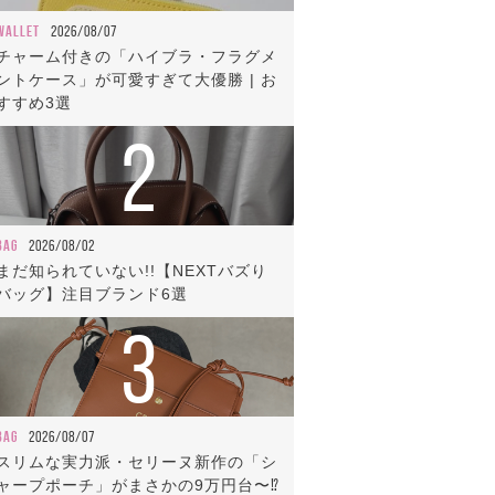
WALLET
2026/08/07
チャーム付きの「ハイブラ・フラグメ
ントケース」が可愛すぎて大優勝 | お
すすめ3選
2
BAG
2026/08/02
まだ知られていない!!【NEXTバズり
バッグ】注目ブランド6選
3
BAG
2026/08/07
スリムな実力派・セリーヌ新作の「シ
ャープポーチ」がまさかの9万円台〜⁉