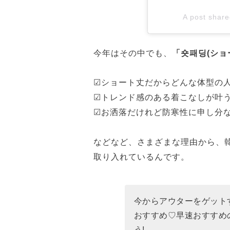
A post shar
今年はその中でも、
「숏패딩(ショ
☑ショート丈だからどんな体型の
☑トレンド感のある着こなしが叶
☑お洒落だけれど防寒性に申し分
などなど、さまざまな理由から、
取り入れているんです。
今からアウターをゲット
おすすめ♡早速おすすめ
う!