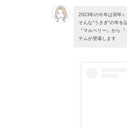
ウォレット
パスポートケース
2023年の今年は卯年♪
まとめ
そんな“うさぎ”の年
『マルベリー』から『
あなたにオススメの記事はこち
テムが登場します