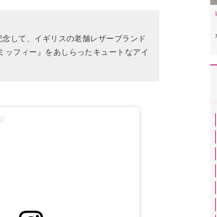
を記念して、イギリスの老舗レザーブランド
ミッフィー』をあしらったキュートなアイ
ら