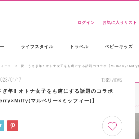
ログイン
お気に入りリスト
ー
ライフスタイル
トラベル
ベビーキッズ
ディース
祝・うさぎ年‼ オトナ女子をも虜にする話題のコラボ【Mulberry×Miff
2023/01/17
1369
VIEWS
さぎ年‼ オトナ女子をも虜にする話題のコラボ
berry×Miffy(マルベリー×ミッフィー)】