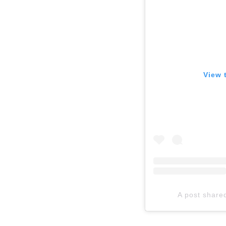
View 
A post share