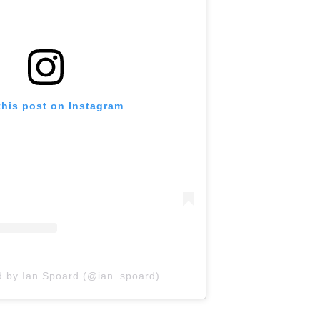
this post on Instagram
d by Ian Spoard (@ian_spoard)