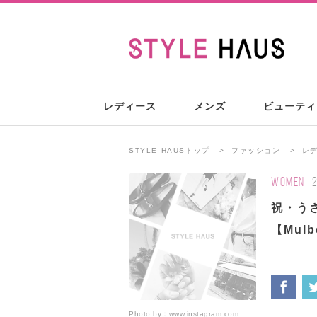
レディース
メンズ
ビューティ
STYLE HAUSトップ
ファッション
レ
WOMEN
祝・う
【Mul
Photo by：
www.instagram.com