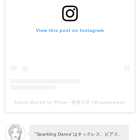
View this post on Instagram
A post shared by 🌹Vᴀɴ﹡雜貨店🌹 (@vanwemeet)
‟Sparkling Dance”はネックレス、ピアス、