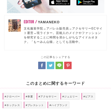
EDITOR /
YAMANEKO
文化服装学院→アパレル販売員→アクセサリーECサイ
ト運営→現ライター。芸能人のメイクやファッション
を研究することに時間を溶かしがちなアイドルオタ
ク。「もーみん山猫」としても活動中。
この記事をシェアする
このまとめに関するキーワード
#クローバー
#幸運
#アクセサリー
#ジュエリー
#ピアス
#ネックレス
#ブレスレット
#ハイブランド