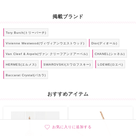
掲載ブランド
Tory Burch(トリーバーチ)
Vivienne Westwood(ヴィヴィアンウエストウッド)
Dior(ディオール)
Van Cleef & Arpels(ヴァン クリーフアンドアーペル)
CHANEL(シャネル)
HERMES(エルメス)
SWAROVSKI(スワロフスキー)
LOEWE(ロエベ)
Baccarat Crystal(バカラ)
おすすめアイテム
お気に入りに追加する