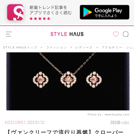
STYLE HAUSトップ
ファッション
レディース
アクセサリー・ジュ
Photo by：
www.buyma.com
20330
ACCESSORIES
2023/01/22
VIEWS
【ヴァンクリーフで流行り再燃】クローバー