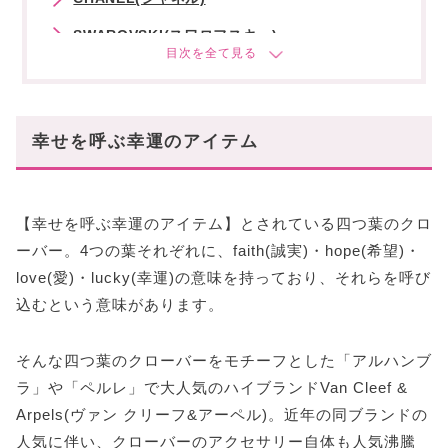
SWAROVSKI(スワロフスキー)
LOEWE(ロエベ)
Baccarat Crystal(バカラクリスタル)
幸せを呼ぶ幸運のアイテム
HERMES(エルメス)
コロンとしたフォルムも愛らしいクローバー
あなたにオススメの記事はこちら
【幸せを呼ぶ幸運のアイテム】とされている四つ葉のクロ
ーバー。4つの葉それぞれに、faith(誠実)・hope(希望)・
love(愛)・lucky(幸運)の意味を持っており、それらを呼び
込むという意味があります。
そんな四つ葉のクローバーをモチーフとした「アルハンブ
ラ」や「ペルレ」で大人気のハイブランドVan Cleef &
Arpels(ヴァン クリーフ&アーペル)。近年の同ブランドの
人気に伴い、クローバーのアクセサリー自体も人気沸騰