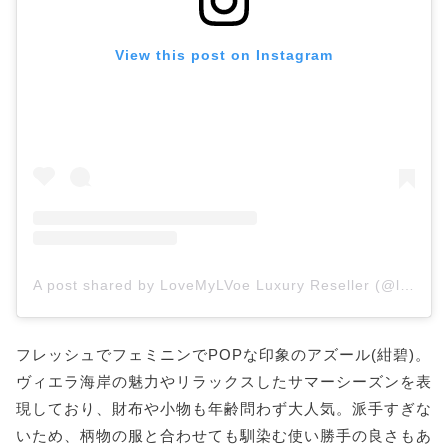
View this post on Instagram
A post shared by LoveMyLVoe Luxury Reseller (@lovemylvoe)
フレッシュでフェミニンでPOPな印象のアズール(紺碧)。
ヴィエラ海岸の魅力やリラックスしたサマーシーズンを表
現しており、財布や小物も年齢問わず大人気。派手すぎな
いため、柄物の服と合わせても馴染む使い勝手の良さもあ