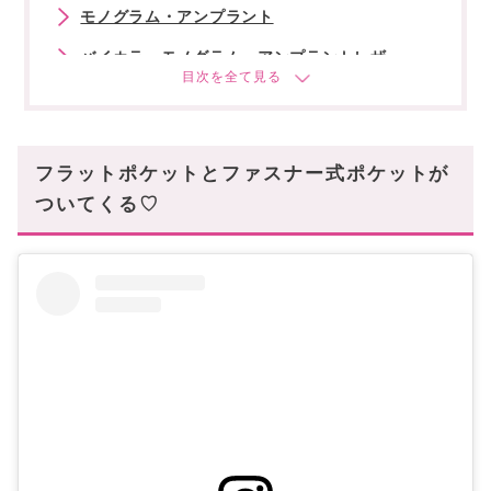
モノグラム・アンプラント
バイカラーモノグラム・アンプラントレザー
エピ
ダミエ
ダミエエペヌ
フラットポケットとファスナー式ポケットが
ダミエアズール
ついてくる♡
定番柄も長年使える万能アイテム
あなたにオススメの記事はこちら!