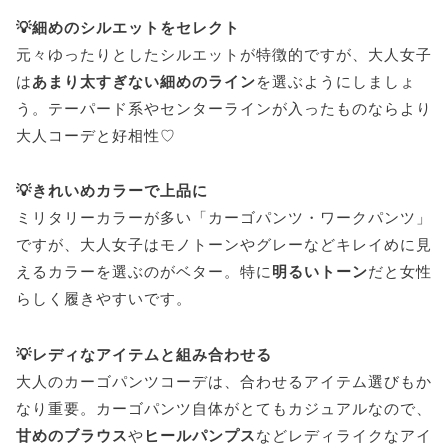
💡細めのシルエットをセレクト
元々ゆったりとしたシルエットが特徴的ですが、大人女子
は
あまり太すぎない細めのライン
を選ぶようにしましょ
う。テーパード系やセンターラインが入ったものならより
大人コーデと好相性♡
💡きれいめカラーで上品に
ミリタリーカラーが多い「カーゴパンツ・ワークパンツ」
ですが、大人女子はモノトーンやグレーなどキレイめに見
えるカラーを選ぶのがベター。特に
明るいトーン
だと女性
らしく履きやすいです。
💡レディなアイテムと組み合わせる
大人のカーゴパンツコーデは、合わせるアイテム選びもか
なり重要。カーゴパンツ自体がとてもカジュアルなので、
甘めのブラウス
や
ヒールパンプス
などレディライクなアイ