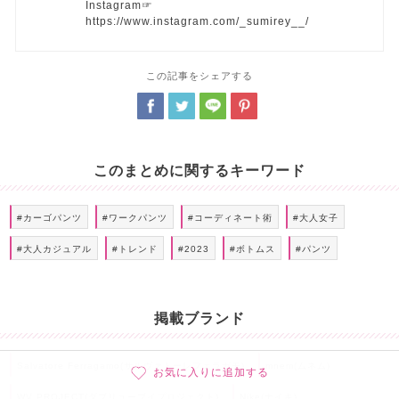
Instagram☞
https://www.instagram.com/_sumirey__/
この記事をシェアする
このまとめに関するキーワード
#カーゴパンツ
#ワークパンツ
#コーディネート術
#大人女子
#大人カジュアル
#トレンド
#2023
#ボトムス
#パンツ
掲載ブランド
Salvatore Ferragamo(サルヴァトーレフェラガモ)
mnem(ムネム)
お気に入りに追加する
WV PROJECT(ダブリューブイプロジェクト)
Nike(ナイキ)