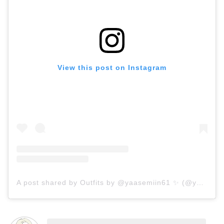
View this post on Instagram
A post shared by Outfits by @yaasemiin61 ✨ (@yasxrihh)