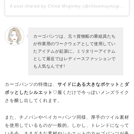
A post shared by Chloë Mcginley (@chloemaymcginley)
カーゴパンツは、元々貨物船の乗組員たち
が作業用のワークウェアとして使用してい
たアイテムが起源に。ミリタリーアイテム
として最近ではレディースファッションで
も人気なんです!
カーゴパンツの特徴は、
サイドにある大きなポケット
と
ダ
ボッとしたシルエット
♡履くだけで今っぽいメンズライク
さを醸し出してくれます。
また、チノパンやベイカーパンツ同様、厚手のツイル素材
を使用しているものが一般的。しかし、トレンドになって
いる今、さまざまな素材やシルエットのカーゴパンツが各