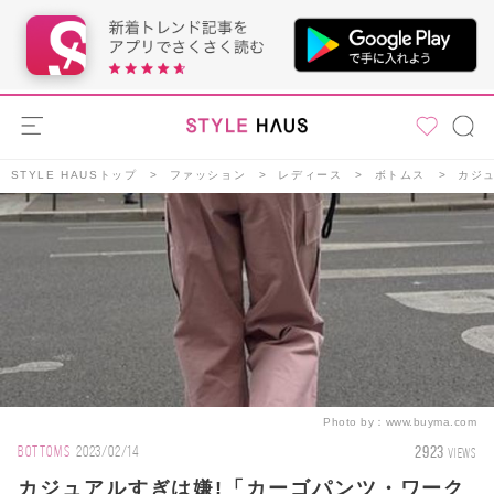
STYLE HAUSトップ
ファッション
レディース
ボトムス
カジ
Photo by：
www.buyma.com
2923
BOTTOMS
2023/02/14
VIEWS
カジュアルすぎは嫌!「カーゴパンツ・ワーク