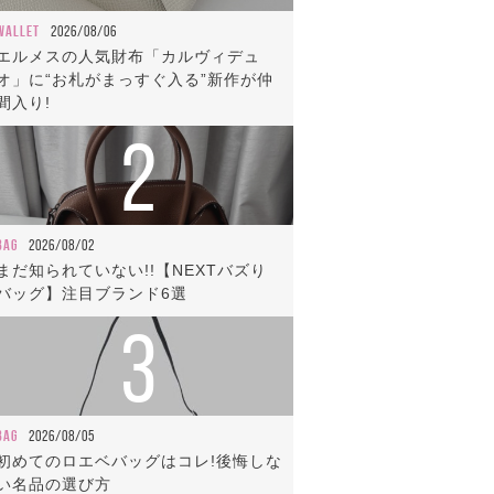
WALLET
2026/08/06
エルメスの人気財布「カルヴィデュ
オ」に“お札がまっすぐ入る”新作が仲
間入り!
2
BAG
2026/08/02
まだ知られていない!!【NEXTバズり
バッグ】注目ブランド6選
3
BAG
2026/08/05
初めてのロエベバッグはコレ!後悔しな
い名品の選び方