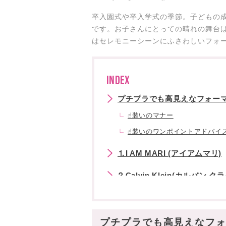
卒入園式や卒入学式の季節。子どもの
です。お子さんにとっての晴れの舞台
はセレモニーシーンにふさわしいフォ
INDEX
プチプラでも高見えなフォーマル
☝︎装いのマナー
☝︎装いのワンポイントアドバイ
⒈I AM MARI (アイアムマリ)
⒉Calvin Klein(カルバン ク
⒊CHICLINE(チックライン)
⒋JOY YOU(ジョイ ユー)
プチプラでも高見えなフォー