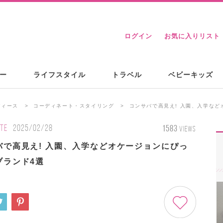
ログイン
お気に入りリスト
ー
ライフスタイル
トラベル
ベビーキッズ
ディース
コーディネート・スタイリング
コンサバで高見え! 入園、入学な
TE
2025/02/28
1583
VIEWS
バで高見え! 入園、入学などオケージョンにぴっ
ブランド4選