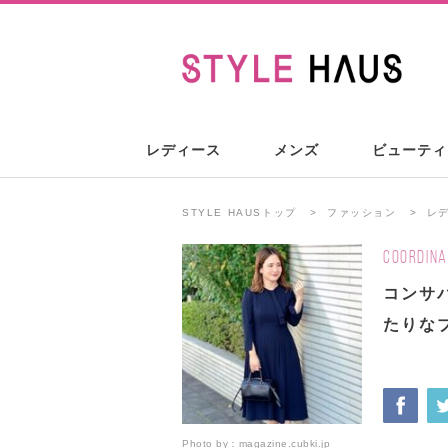
レディース
メンズ
ビューティ
STYLE HAUSトップ
ファッション
レ
COORDINA
コンサ
たりな
Photo by：
magazine.cubki.jp