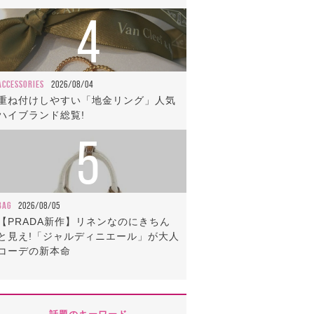
4
ACCESSORIES
2026/08/04
重ね付けしやすい「地金リング」人気
ハイブランド総覧!
5
BAG
2026/08/05
【PRADA新作】リネンなのにきちん
と見え!「ジャルディニエール」が大人
コーデの新本命