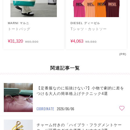
MARNI マルニ
DIESEL ディーゼル
トートバッグ
Tシャツ・カットソー
¥31,320
¥4,063
¥60,500
¥8,580
(PR)
関連記事一覧
【定番服なのに垢抜けない?】小物で劇的に差を
つける大人の簡単格上げテクニック4選
COORDINATE
2026/06/06
チャーム付きの「ハイブラ・フラグメントケー