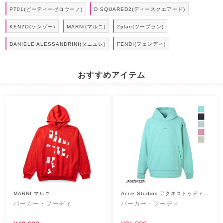
PT01(ピーティーゼロウーノ)
D SQUARED2(ディースクエアード)
KENZO(ケンゾー)
MARNI(マルニ)
2plan(ツープラン)
DANIELE ALESSANDRINI(ダニエレ)
FENDI(フェンディ)
おすすめアイテム
MARNI マルニ
Acne Studios アクネストゥディオ
ス
パーカー・フーディ
パーカー・フーディ