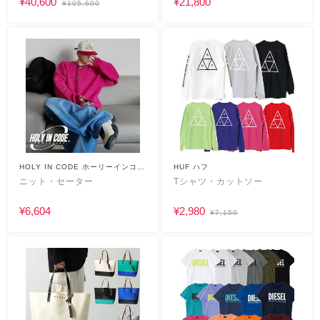
¥40,600
¥21,800
¥105,600
HOLY IN CODE ホーリーインコー
HUF ハフ
ド
ニット・セーター
Tシャツ・カットソー
¥6,604
¥2,980
¥7,150