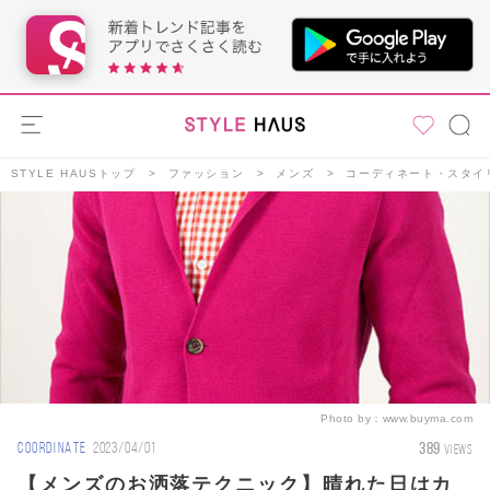
STYLE HAUSトップ
ファッション
メンズ
コーディネート・スタイ
Photo by：
www.buyma.com
389
COORDINATE
2023/04/01
VIEWS
【メンズのお洒落テクニック】晴れた日はカ