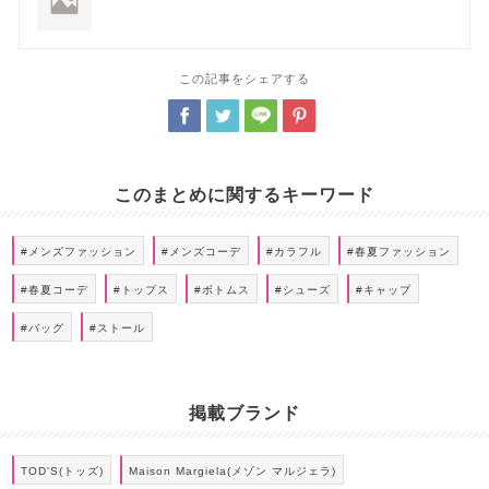
この記事をシェアする
このまとめに関するキーワード
#メンズファッション
#メンズコーデ
#カラフル
#春夏ファッション
#春夏コーデ
#トップス
#ボトムス
#シューズ
#キャップ
#バッグ
#ストール
掲載ブランド
TOD'S(トッズ)
Maison Margiela(メゾン マルジェラ)