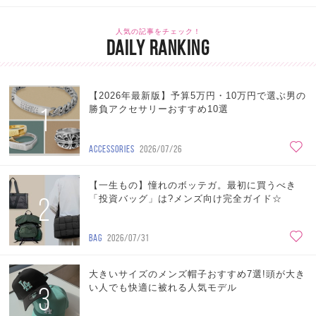
人気の記事をチェック！
DAILY RANKING
【2026年最新版】予算5万円・10万円で選ぶ男の
1
勝負アクセサリーおすすめ10選
ACCESSORIES
2026/07/26
【一生もの】憧れのボッテガ。最初に買うべき
2
「投資バッグ」は?メンズ向け完全ガイド☆
BAG
2026/07/31
大きいサイズのメンズ帽子おすすめ7選!頭が大き
3
い人でも快適に被れる人気モデル