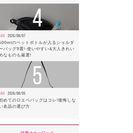
4
BAG
2026/08/07
500mlのペットボトルが入るショルダ
ーバッグ9選!-使いやすい&大人きれい
めなものも厳選!
5
BAG
2026/08/05
初めてのロエベバッグはコレ!後悔しな
い名品の選び方