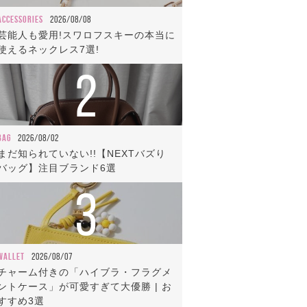
ACCESSORIES
2026/08/08
芸能人も愛用!スワロフスキーの本当に
使えるネックレス7選!
2
BAG
2026/08/02
まだ知られていない!!【NEXTバズり
バッグ】注目ブランド6選
3
WALLET
2026/08/07
チャーム付きの「ハイブラ・フラグメ
ントケース」が可愛すぎて大優勝 | お
すすめ3選