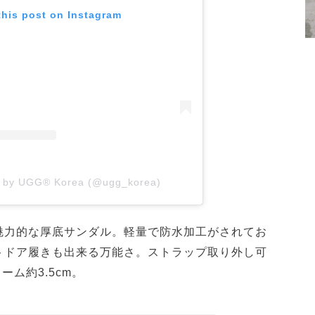
this post on Instagram
d by UGG® Korea (@ugg_korea)
魅力的な厚底サンダル。軽量で防水加工がされてお
トドア履きも出来る万能さ。ストラップ取り外し可
ーム約3.5cm。