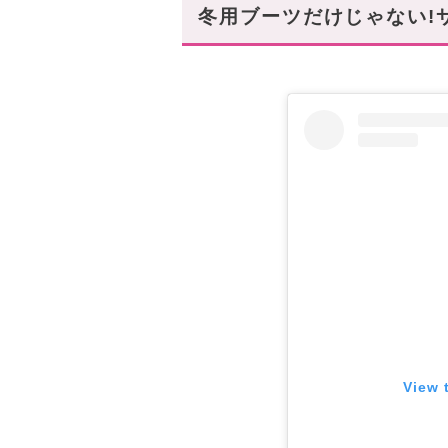
UGGサンダルは靴下との相性
冬用ブーツだけじゃない!サ
スタハ編集部の「推しサンダ
長時間のお出かけにピッタリ
View 