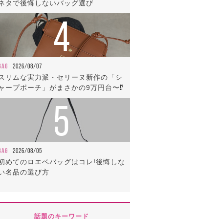
ネタで後悔しないバッグ選び
4
BAG
2026/08/07
スリムな実力派・セリーヌ新作の「シ
ャープポーチ」がまさかの9万円台〜⁉
5
BAG
2026/08/05
初めてのロエベバッグはコレ!後悔しな
い名品の選び方
話題のキーワード