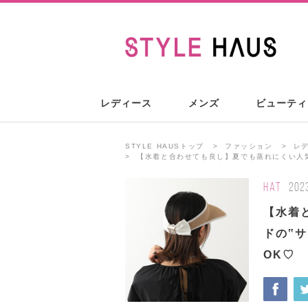
レディース
メンズ
ビューティ
STYLE HAUSトップ
ファッション
レ
【水着と合わせても良し】夏でも蒸れにくい人気
HAT
202
【水着
ドの‟
OK♡