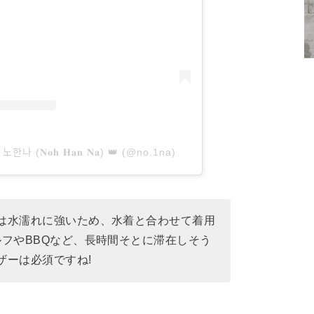
한나 (𝐍𝐨𝐡 𝐇𝐚𝐧 𝐍𝐚) 👑 (@no.1na)
は水濡れに強いため、水着と合わせて着用
ルフやBBQなど、長時間そとに滞在しそう
ザーは必須ですね!