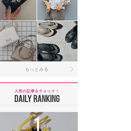
財布
フの自腹買い
バッグ
サンダル
もっとみる
人気の記事をチェック！
DAILY RANKING
1