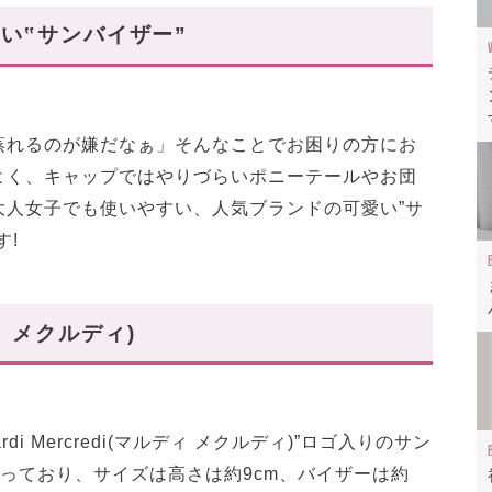
カミンスキー)
い‟サンバイザー”
蒸れるのが嫌だなぁ」そんなことでお困りの方にお
よく、キャップではやりづらいポニーテールやお団
大人女子でも使いやすい、人気ブランドの可愛い”サ
す!
ディ メクルディ)
i Mercredi(マルディ メクルディ)”ロゴ入りのサン
なっており、サイズは高さは約9cm、バイザーは約