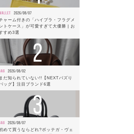
WALLET
2026/08/07
チャーム付きの「ハイブラ・フラグメ
ントケース」が可愛すぎて大優勝 | お
すすめ3選
2
BAG
2026/08/02
まだ知られていない!!【NEXTバズり
バッグ】注目ブランド6選
3
BAG
2026/08/07
初めて買うならどれ?ボッテガ・ヴェ