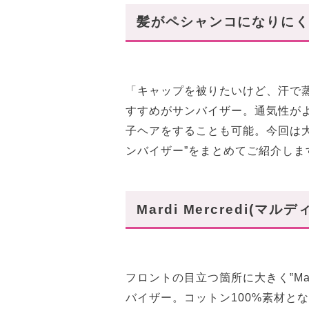
HELEN KAMINSKI(ヘレン
髪がペシャンコになりにく
Jimmy Choo(ジミーチュウ)
様々なシーンで大活躍!
「キャップを被りたいけど、汗で
すすめがサンバイザー。通気性が
子ヘアをすることも可能。今回は
ンバイザー”をまとめてご紹介しま
Mardi Mercredi(マル
フロントの目立つ箇所に大きく‟Mard
バイザー。コットン100%素材と