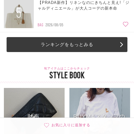
【PRADA新作】リネンなのにきちんと見え!「ジ
5
ャルディニエール」が大人コーデの新本命
BAG
2026/08/05
ランキングをもっとみる
旬アイテムはここからチェック
STYLE BOOK
財布
BUYMAスタッフの
自腹買い
お気に入りに追加する