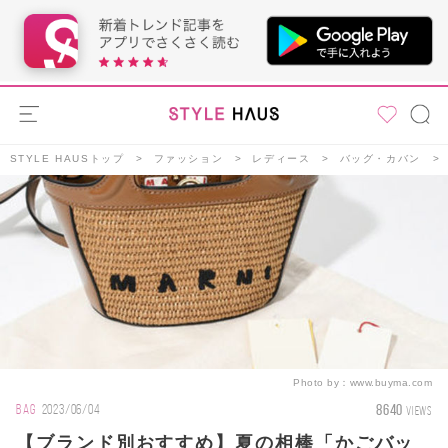
STYLE HAUSトップ
ファッション
レディース
バッグ・カバン
Photo by：
www.buyma.com
8640
BAG
2023/06/04
VIEWS
【ブランド別おすすめ】夏の相棒「かごバッ