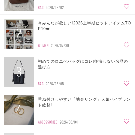
BAG
2026/08/02
今みんなが欲しい!2026上半期ヒットアイテムTO
2
P10👑
WOMEN
2026/07/30
初めてのロエベバッグはコレ!後悔しない名品の
3
選び方
BAG
2026/08/05
重ね付けしやすい「地金リング」人気ハイブラン
4
ド総覧!
ACCESSORIES
2026/08/04