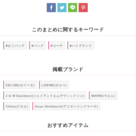
このまとめに関するキーワード
#かごバッグ
#バッグ
#コーデ
#ハイブランド
掲載ブランド
CELINE(セリーヌ)
LOEWE(ロエベ)
J & M Davidson(ジェイアンドエムデヴィッドソン)
MARNI(マルニ)
Chloe(クロエ)
Anya Hindmarch(アニヤハインドマーチ)
おすすめアイテム