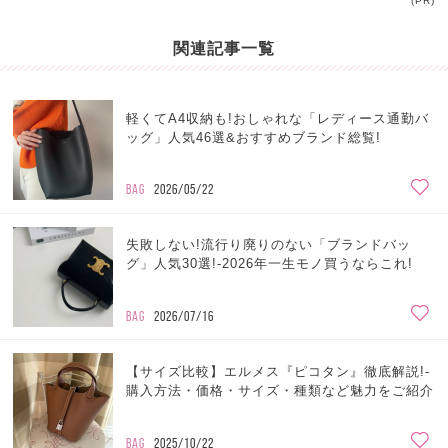
(PR)
関連記事一覧
軽くてA4収納も!おしゃれな「レディース通勤バ
ッグ」人気46選&おすすめブランド総覧!
BAG
2026/05/22
失敗しない!流行り廃りのない「ブランドバッ
グ」人気30選!-2026年一生モノ買うならこれ!
BAG
2026/07/16
【サイズ比較】エルメス『ピコタン』徹底解説!-
購入方法・価格・サイズ・種類など魅力をご紹介
BAG
2025/10/22