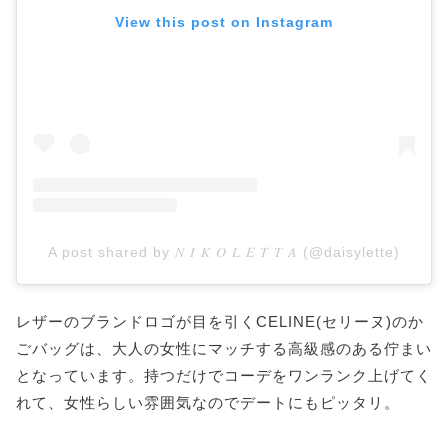
View this post on Instagram
A post shared by 𝑁 𝐼 𝐾 𝑂 𝐿 𝐸 𝑇 𝑇 𝐴 (@daisylette)
レザーのブランドロゴが目を引くCELINE(セリーヌ)のか
ごバッグは、大人の女性にマッチする高級感のある佇まい
となっています。持つだけでコーデをワンランク上げてく
れて、女性らしい雰囲気なのでデートにもピッタリ。