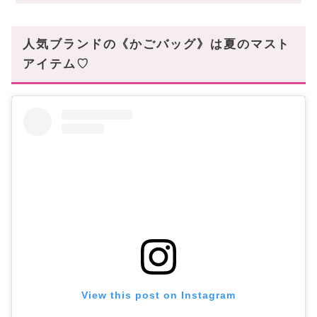
Chloe(クロエ)
ANYA HINDMARCH(アニヤハインドマーチ)
人気ブランドの《かごバッグ》は夏のマスト
売り切れる前に人気のかごバッグをゲットしよう
アイテム♡
♡
View this post on Instagram