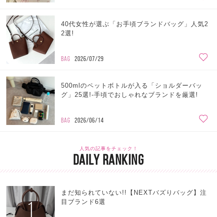
40代女性が選ぶ「お手頃ブランドバッグ」人気2
2選!
BAG
2026/07/29
500mlのペットボトルが入る「ショルダーバッ
グ」25選!-手頃でおしゃれなブランドを厳選!
BAG
2026/06/14
人気の記事をチェック！
DAILY RANKING
まだ知られていない!!【NEXTバズりバッグ】注
1
目ブランド6選