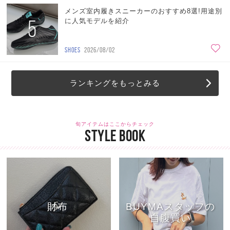
メンズ室内履きスニーカーのおすすめ8選!用途別
5
に人気モデルを紹介
SHOES
2026/08/02
ランキングをもっとみる
旬アイテムはここからチェック
STYLE BOOK
財布
BUYMAスタッフの
自腹買い