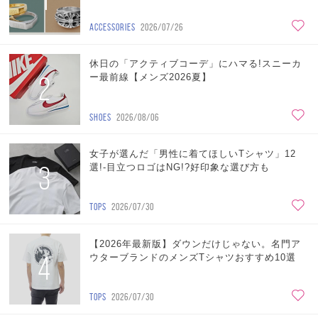
ACCESSORIES
2026/07/26
休日の「アクティブコーデ」にハマる!スニーカ
2
ー最前線【メンズ2026夏】
SHOES
2026/08/06
女子が選んだ「男性に着てほしいTシャツ」12
3
選!-目立つロゴはNG!?好印象な選び方も
TOPS
2026/07/30
【2026年最新版】ダウンだけじゃない。名門ア
4
ウターブランドのメンズTシャツおすすめ10選
TOPS
2026/07/30