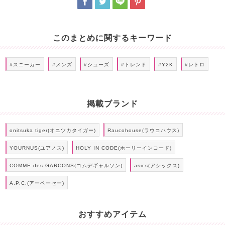
このまとめに関するキーワード
#スニーカー
#メンズ
#シューズ
#トレンド
#Y2K
#レトロ
掲載ブランド
onitsuka tiger(オニツカタイガー)
Raucohouse(ラウコハウス)
YOURNUS(ユアノス)
HOLY IN CODE(ホーリーインコード)
COMME des GARCONS(コムデギャルソン)
asics(アシックス)
A.P.C.(アーペーセー)
おすすめアイテム