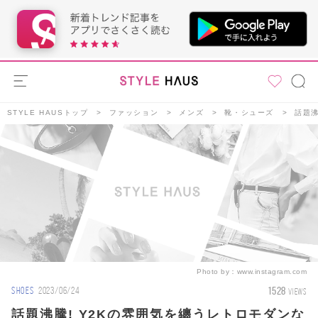
STYLE HAUSトップ
ファッション
メンズ
靴・シューズ
話題沸
Photo by：
www.instagram.com
1528
SHOES
2023/06/24
VIEWS
話題沸騰! Y2Kの雰囲気を纏うレトロモダンな