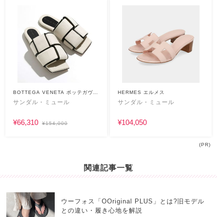
BOTTEGA VENETA ボッテガヴェ
HERMES エルメス
ネタ
サンダル・ミュール
サンダル・ミュール
¥66,310
¥104,050
¥154,000
(PR)
関連記事一覧
ウーフォス「OOriginal PLUS」とは?旧モデル
との違い・履き心地を解説