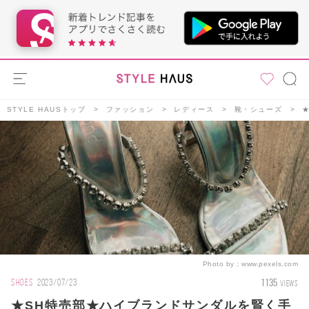
STYLE HAUSトップ
ファッション
レディース
靴・シューズ
Photo by：
www.pexels.com
1135
SHOES
2023/07/23
VIEWS
★SH特売部★ハイブランドサンダルを賢く手