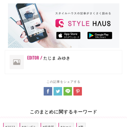
EDITOR /
たじま みゆき
この記事をシェアする
このまとめに関するキーワード
#2023
#サンダル
#特売部
#セール
#靴