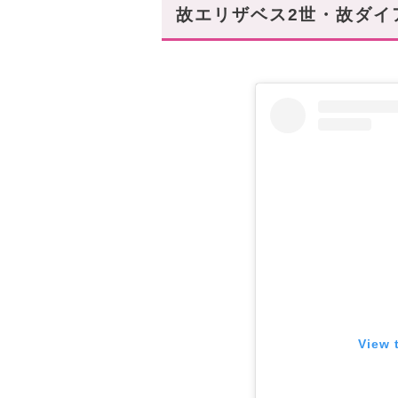
【その4】Iris(アイリス)
故エリザベス2世・故ダイ
【その5】High Society(ハ
華やかさをプラスしてファッ
View 