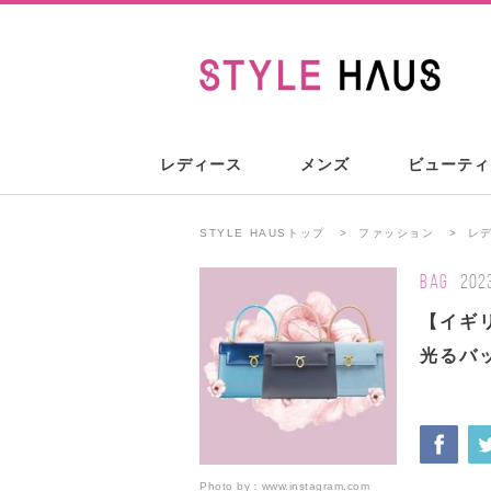
レディース
メンズ
ビューティ
STYLE HAUSトップ
ファッション
レ
BAG
202
【イギリ
光るバ
Photo by：
www.instagram.com