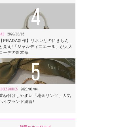
4
BAG
2026/08/05
【PRADA新作】リネンなのにきちん
と見え!「ジャルディニエール」が大人
コーデの新本命
5
ACCESSORIES
2026/08/04
重ね付けしやすい「地金リング」人気
ハイブランド総覧!