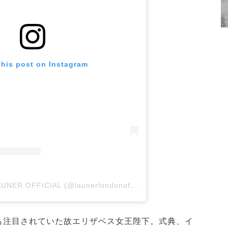
this post on Instagram
A post shared by LAUNER OFFICIAL (@launerlondonofficial)
も注目されていた故エリザベス女王陛下。式典、イ