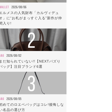
WALLET
2026/08/06
エルメスの人気財布「カルヴィデュ
オ」に“お札がまっすぐ入る”新作が仲
間入り!
2
BAG
2026/08/02
まだ知られていない!!【NEXTバズり
バッグ】注目ブランド6選
3
BAG
2026/08/05
初めてのロエベバッグはコレ!後悔しな
い名品の選び方