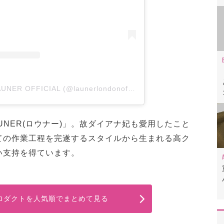
A post shared by LAUNER OFFICIAL (@launerlondonofficial)
UNER(ロウナー)」。故ダイアナ妃も愛用したこと
ての作業工程を完遂するスタイルから生まれる高ク
い支持を得ています。
プロダクトを人気順でまとめて見る