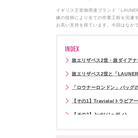
イギリス王室御用達ブランド「LAUN
練の技師により全ての作業工程を完遂
お高い支持を得ています。今回はなか
INDEX
故エリザベス2世・故ダイア
故エリザベス2世と「LAUNER
「ロウナーロンドン」バッグ
【その1】Traviata(トラビアー
【その2】Judi(ジュディ)
【その3】Encore(アンコール