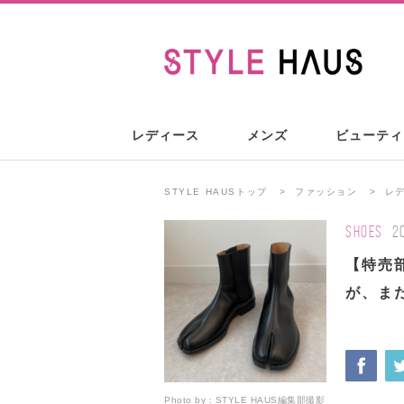
レディース
メンズ
ビューティ
STYLE HAUSトップ
ファッション
レ
SHOES
2
【特売部
が、ま
Photo by：
STYLE HAUS編集部撮影