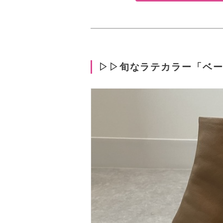
▷▷旬なラテカラー「ベ