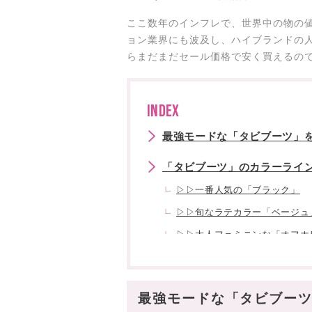
ここ数年のインフレで、世界中の物の
ョン業界にも波及し、ハイブランドの人
らまだまだセール価格で安く買えるので
INDEX
最強モードな「タビブーツ」を
「タビブーツ」のカラーライ
▷▷一番人気の「ブラック」
▷▷旬なラテカラー「ベージュ
▷▷大人フェミニンな「オフホ
▷▷モード感爆発「ミラー(シル
「タビ」のロングブーツも見逃
最強モードな「タビブーツ