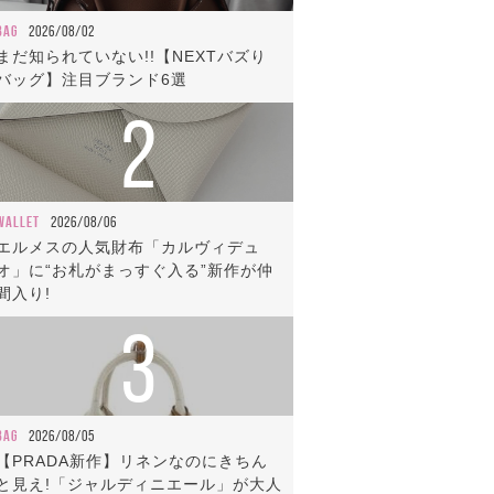
BAG
2026/08/02
まだ知られていない!!【NEXTバズり
バッグ】注目ブランド6選
2
WALLET
2026/08/06
エルメスの人気財布「カルヴィデュ
オ」に“お札がまっすぐ入る”新作が仲
間入り!
3
BAG
2026/08/05
【PRADA新作】リネンなのにきちん
と見え!「ジャルディニエール」が大人