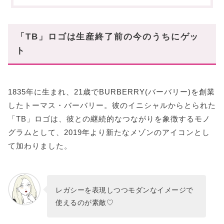
【お財布編】TBロゴおすすめアイテム3選
三つ折り財布
二つ折り財布
「TB」ロゴは生産終了前の今のうちにゲッ
ジップアラウンドコインケース
ト
【アクセサリー編】TBロゴおすすめアイテム2選
ピアス
1835年に生まれ、21歳でBURBERRY(バーバリー)を創業
レザーブレスレット
したトーマス・バーバリー。彼のイニシャルからとられた
まとめ
「TB」ロゴは、彼との継続的なつながりを象徴するモノ
グラムとして、2019年より新たなメゾンのアイコンとし
て加わりました。
レガシーを表現しつつモダンなイメージで
使えるのが素敵♡