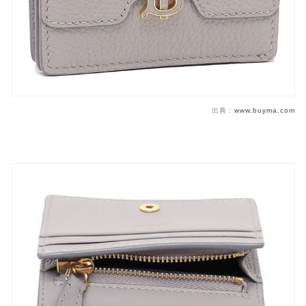
出典：
www.buyma.com