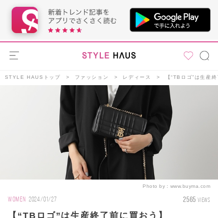
STYLE HAUSトップ
ファッション
レディース
【“TBロゴ”は生産
Photo by：
www.buyma.com
2565
WOMEN
2024/01/27
VIEWS
【“TBロゴ”は生産終了前に買おう】