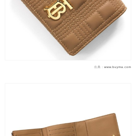
出典：
www.buyma.com