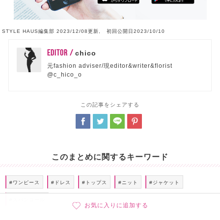
STYLE HAUS編集部 2023/12/08更新, 初回公開日2023/10/10
EDITOR /
chico
元fashion adviser/現editor&writer&florist
@c_hico_o
この記事をシェアする
このまとめに関するキーワード
#ワンピース
#ドレス
#トップス
#ニット
#ジャケット
#スパンコール
お気に入りに追加する