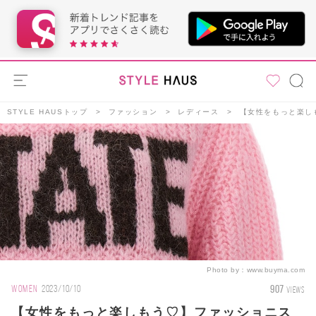
STYLE HAUSトップ
ファッション
レディース
【女性をもっと楽しも
Photo by：
www.buyma.com
907
WOMEN
2023/10/10
VIEWS
【女性をもっと楽しもう♡】ファッショニス