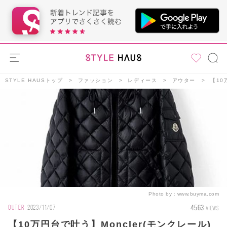
STYLE HAUSトップ
ファッション
レディース
アウター
【10
Photo by：
www.buyma.com
4563
OUTER
2023/11/07
VIEWS
【10万円台で叶う】Moncler(モンクレール)