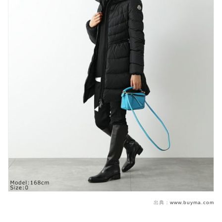
出典：
www.buyma.com