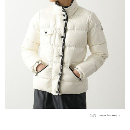
出典：
www.buyma.com