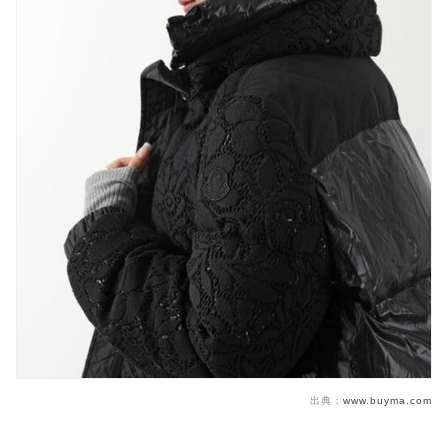
出典：
www.buyma.com