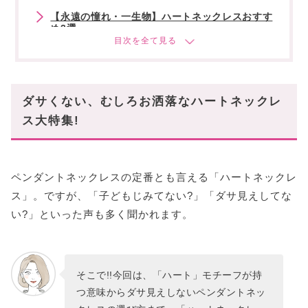
【永遠の憧れ・一生物】ハートネックレスおすす
め3選
Tiffany & Co(ティファニー)
Chopard(ショパール)
CHANEL(シャネル)
ダサくない、むしろお洒落なハートネックレ
【大人かわいい】ハートネックレスおすすめ2選
ス大特集!
MiuMiu(ミュウミュウ)
FERRAGAMO(フェラガモ)
ペンダントネックレスの定番とも言える「ハートネックレ
【国内入手困難ブランド】ハートネックレスおす
すめ2選
ス」。ですが、「子どもじみてない?」「ダサ見えしてな
Laura Lombardi(ローラロンバルディ)
い?」といった声も多く聞かれます。
MISSOMA(ミッソマ)
【お手頃ブランド】ハートネックレスおすすめ3
選
そこで!!今回は、「ハート」モチーフが持
MARC JACOBS(マークジェイコブス)
つ意味からダサ見えしないペンダントネッ
SWAROVSKI(スワロフスキー)