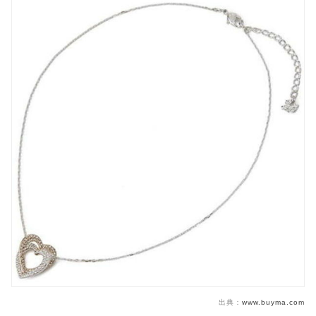
出典：
www.buyma.com