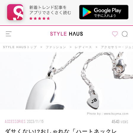
STYLE HAUSトップ
ファッション
レディース
アクセサリー・ジュ
Photo by：
www.buyma.com
4543
ACCESSORIES
2023/11/15
VIEWS
ダサくない!?おしゃれな「ハートネックレ