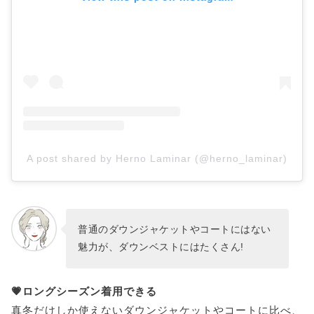
【大人カジュアル】人気のレディースダウンベス
トブランド3選
優秀ダウンを取りそろえる▷▷カナダグース
実力派揃いの老舗ブランド▷▷PYRENEX(ピレネック
ス)
旬のストリート系▷▷STUSSY(ステューシー)
【ハイブランド】人気のレディースダウンベスト
ブランド3選
ダウンジャケットの王道ブランド▷▷モンクレール
A post shared by Herno Laminar (@herno_laminar)
ウールコートだけじゃない!▷▷マックスマーラ
モードなのに一生モノ▷▷PRADA(プラダ)
【デイリーブランド】人気のレディースダウンベ
ストブランド2選
普通のダウンジャケットやコートにはない
魅力が、ダウンベストにはたくさん!
Calvin Klein
迷ったらとりあえずcheck✓▷▷ザ ノースフェイス
💗ロングシーズン着用できる
【韓国ブランド】人気のレディースダウンベスト
ブランド2選
真冬だけしか使えないダウンジャケットやコートに比べ、