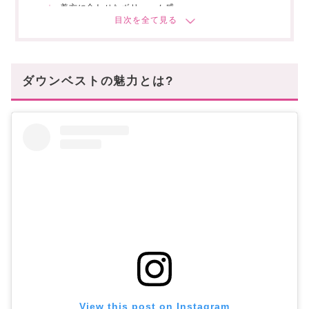
着方に合わせたボリューム感
人気ブランドから選ぶ
【2024年】人気の「ダウンベスト」ブランド
TOP10
ダウンベストの魅力とは?
ハイブランド編
プチプラ・お手頃ブランド編
【大人きれいめ】人気のレディースダウンベスト
ブランド3選
ファーのエフェクトがレディ▷▷HERNO(ヘルノ)
英国風の気品が漂う▷▷ラルフローレン
S Max Mara
【かわいい・フェミニン】レディースダウンベス
トブランド2選
胸元のくまがポイント♡▷▷WHO.A.U(フーアーユー)
色味やディティールが可愛い▷▷ MiuMiu(ミュウミュ
ウ)
View this post on Instagram