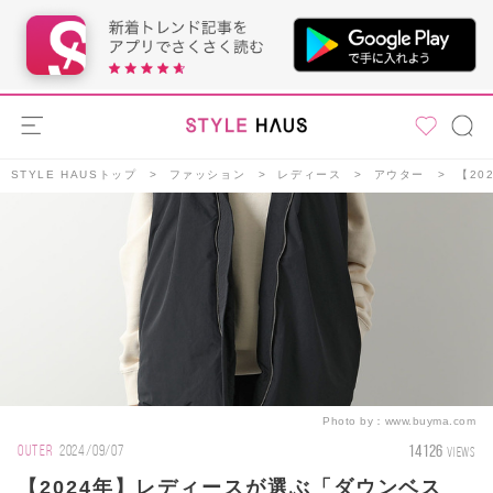
STYLE HAUSトップ
ファッション
レディース
アウター
【20
Photo by：
www.buyma.com
14126
OUTER
2024/09/07
VIEWS
【2024年】レディースが選ぶ「ダウンベス