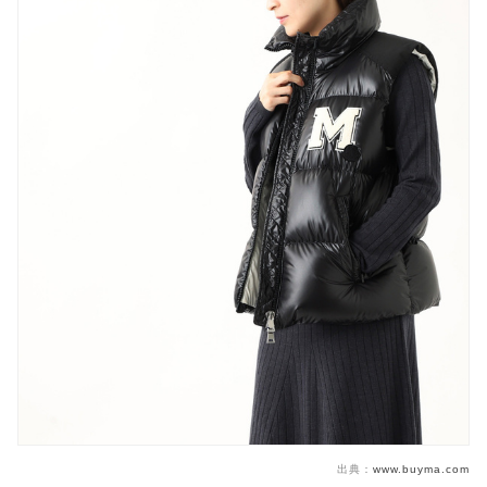
出典：
www.buyma.com