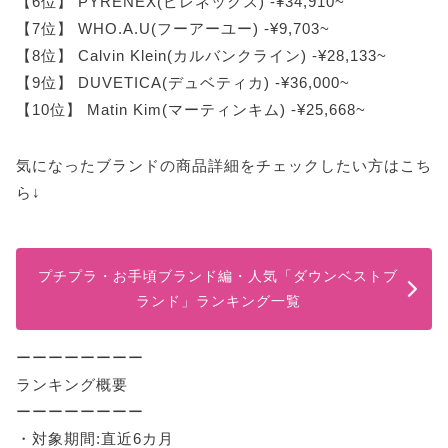
【6位】 PYRENEX(ピレネックス) -¥34,910~
【7位】 WHO.A.U(フーアーユー) -¥9,703~
【8位】 Calvin Klein(カルバンクライン) -¥28,133~
【9位】 DUVETICA(デュベティカ) -¥36,000~
【10位】 Matin Kim(マーティンキム) -¥25,668~
気になったブランドの商品詳細をチェックしたい方はこち
ら↓
プチプラ・お手頃ブランド編・人気「ダウンベストブ
ランド」ランキング一覧
ーーーーーーーー
ランキング概要
ーーーーーーーー
・対象期間:直近6カ月