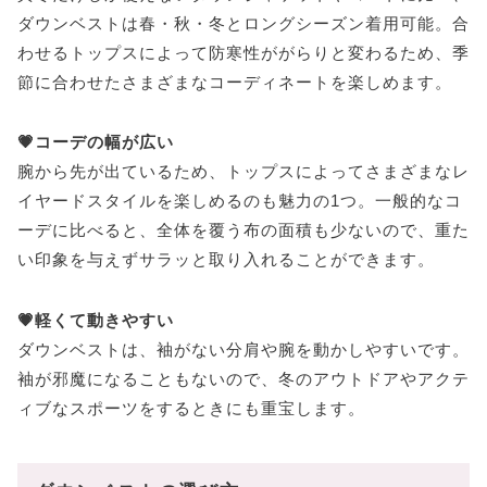
やっぱり欲しい▷▷Matin Kim(マーティンキム)
ダウンベストは春・秋・冬とロングシーズン着用可能。合
わせるトップスによって防寒性ががらりと変わるため、季
旬のスポーティーコーデに♡▷▷エムエルビーコリア
節に合わせたさまざまなコーディネートを楽しめます。
ダウンベストのおしゃれコーデ術
ダウンベストが意外と使える!
💗コーデの幅が広い
腕から先が出ているため、トップスによってさまざまなレ
イヤードスタイルを楽しめるのも魅力の1つ。一般的なコ
ーデに比べると、全体を覆う布の面積も少ないので、重た
い印象を与えずサラッと取り入れることができます。
💗軽くて動きやすい
ダウンベストは、袖がない分肩や腕を動かしやすいです。
袖が邪魔になることもないので、冬のアウトドアやアクテ
ィブなスポーツをするときにも重宝します。