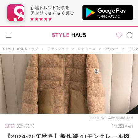
STYLE HAUSトップ
ファッション
レディース
アウター
【20
Photo by：
www.buyma.com
344253
OUTER
2024/08/13
VIEWS
【2024-25年秋冬】新作続々!モンクレール図