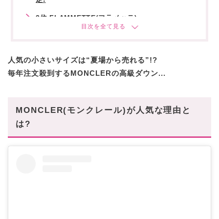
2位 FLAMMETTE(フラメッテ)
3位 HERMIFUR(エルミファー) ※在庫限り廃盤
予定!
人気の小さいサイズは“夏場から売れる”!?
【2024−25年秋冬】モンクレールの新作モデル
を✓
毎年注文殺到するMONCLERの高級ダウン...
HIRMA ロングダウンジャケット
LAURINE ショートダウンジャケット
MONCLER(モンクレール)が人気な理由と
BUTOR ロングベスト
は?
BOED ショートダウンジャケット
【知得】大人OK!キッズモンクレールもおすすめ
高価なモノだからお気に入りの1着を見つけて欲
しい!