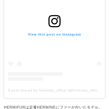
View this post on Instagram
A post shared by fromitaly_office (@fromitaly_office)
HERMIFURは定番HERMINEにファーが付いたモデル。