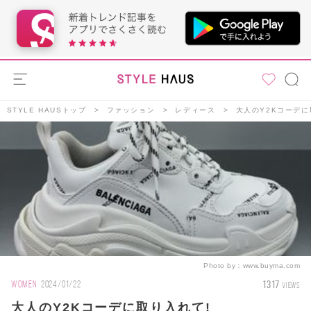
STYLE HAUSトップ
ファッション
レディース
大人のY2Kコーデに
Photo by：
www.buyma.com
1317
WOMEN
2024/01/22
VIEWS
大人のY2Kコーデに取り入れて!