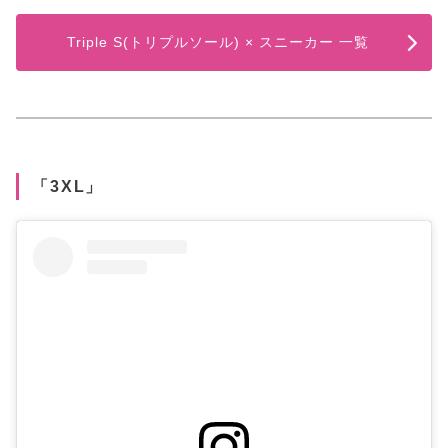
Triple S(トリプルソール) × スニーカー 一覧
「3XL」