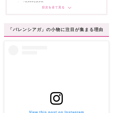
「DEFENDER」
「Triple S(トリプルソール)」
「3XL」
「Runner」
「バレンシアガ」の小物に注目が集まる理由
「TRACK」
【バッグ編】おすすめアイテム7選
「LE CAGOLE」ショルダーバッグ
「RAVER」チェーンミディアムバッグ
「HOURGLASS」2WAYバッグ
「CRUSH」チェーンバッグ
「BISTRO」かごバッグ
「EVERYDAY XS NORTH SOUTH」バッグ
「CABAS」トート
小物はバレンシアガが狙い目♡
View this post on Instagram