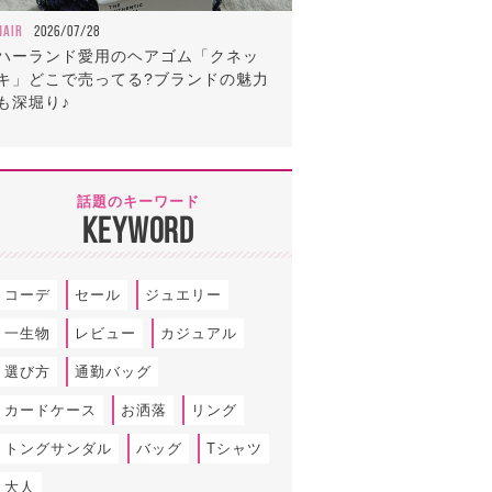
HAIR
2026/07/28
ハーランド愛用のヘアゴム「クネッ
キ」どこで売ってる?ブランドの魅力
も深堀り♪
話題のキーワード
KEYWORD
コーデ
セール
ジュエリー
一生物
レビュー
カジュアル
選び方
通勤バッグ
カードケース
お洒落
リング
トングサンダル
バッグ
Tシャツ
大人