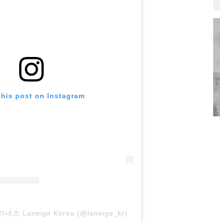
this post on Instagram
 라네즈 Laneige Korea (@laneige_kr)