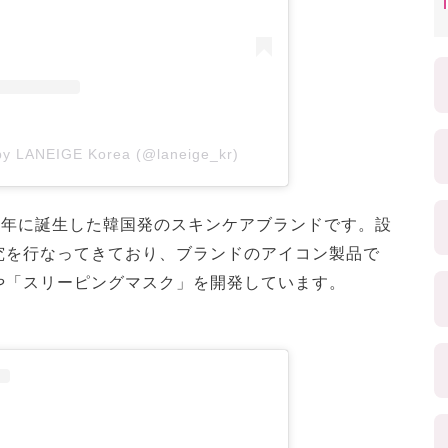
 by LANEIGE Korea (@laneige_kr)
94年に誕生した韓国発のスキンケアブランドです。設
究を行なってきており、ブランドのアイコン製品で
や「スリーピングマスク」を開発しています。