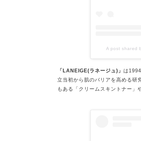
A post shared
「LANEIGE(ラネージュ)」
は19
立当初から肌のバリアを高める研
もある「クリームスキントナー」