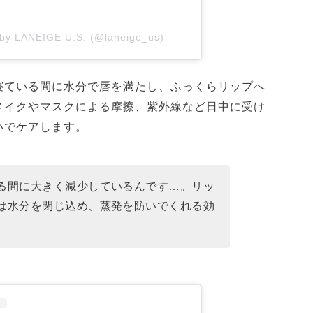
 by LANEIGE U.S. (@laneige_us)
寝ている間に水分で唇を満たし、ふっくらリップへ
メイクやマスクによる摩擦、紫外線など日中に受け
いでケアします。
る間に大きく減少しているんです…。リッ
は水分を閉じ込め、蒸発を防いでくれる効