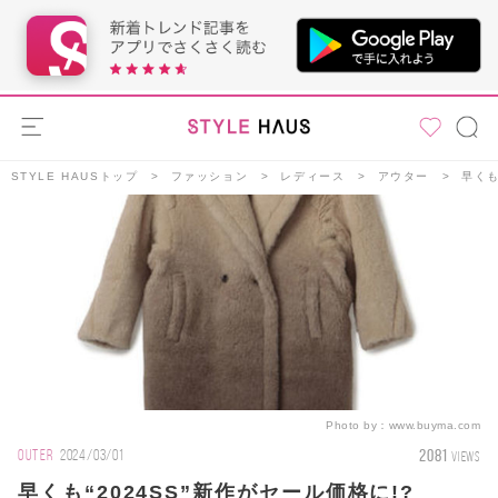
STYLE HAUSトップ
ファッション
レディース
アウター
早くも
Photo by：
www.buyma.com
2081
OUTER
2024/03/01
VIEWS
早くも“2024SS”新作がセール価格に!?