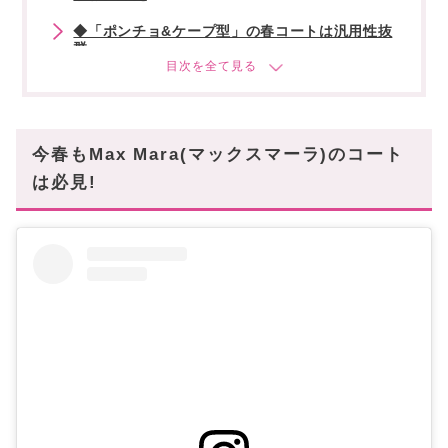
◆「ポンチョ&ケープ型」の春コートは汎用性抜
群
◆「ウールコート」もフレッシュな春色が仲間入
り
◆モダンに進化している「トレンチコート」も見
今春もMax Mara(マックスマーラ)のコート
逃せない
は必見!
Max Mara(マックスマーラ)のアウターは今が狙
い目!