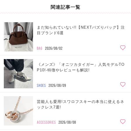
関連記事一覧
まだ知られていない!!【NEXTバズりバッグ】注
目ブランド6選
BAG
2026/08/02
《メンズ》「オニツカタイガー」人気モデルTO
P10!-特徴やレビューも解説!
SHOES
2026/08/09
芸能人も愛用!スワロフスキーの本当に使えるネ
ックレス7選!
ACCESSORIES
2026/08/08