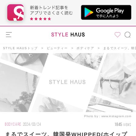
STYLE HAUSトップ
ビューティー
ボディケア
まるでスイーツ。韓国
Photo by：
www.instagram.com
1845
BODYCARE
2024/03/24
VIEWS
まるでスイーツ。韓国発WHIPPED(ホイップ