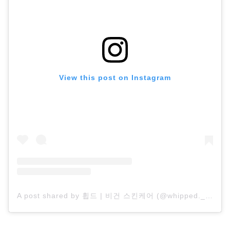
View this post on Instagram
A post shared by 휩드 | 비건 스킨케어 (@whipped._official)