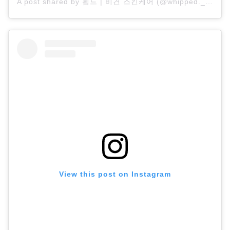
A post shared by 휩드 | 비건 스킨케어 (@whipped._official)
View this post on Instagram