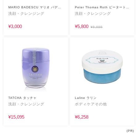
MARIO BADESCU マリオ バデス
Peter Thomas Roth ピータートー
ク
マスロス
洗顔・クレンジング
洗顔・クレンジング
¥3,000
¥5,800
¥9,000
TATCHA タッチャ
Laline ラリン
洗顔・クレンジング
ボディケアその他
¥15,095
¥6,258
(PR)