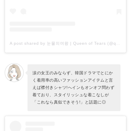
A post shared by 눈물의여왕 | Queen of Tears (@queenoftears_tvn)
涙の女王のみならず、韓国ドラマでとにか
く着用率の高いファッションアイテムと言
えば襟付きシャツ!へインもオンオフ問わず
着ており、スタイリッシュな着こなしが
「これなら真似できそう!」と話題に◎