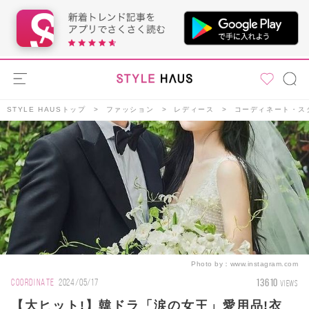
STYLE HAUSトップ
ファッション
レディース
コーディネート・ス
Photo by：
www.instagram.com
13610
COORDINATE
2024/05/17
VIEWS
【大ヒット!】韓ドラ「涙の女王」愛用品!衣