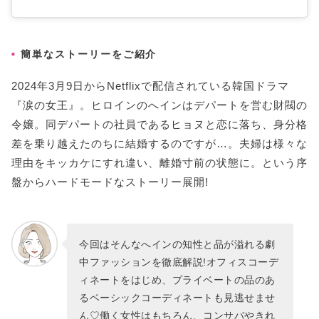
簡単なストーリーをご紹介
2024年3月9日からNetflixで配信されている韓国ドラマ
『涙の女王』。ヒロインのへインはデパートを営む財閥の
令嬢。同デパートの社員であるヒョヌと恋に落ち、身分格
差を乗り越えたのちに結婚するのですが…。夫婦は様々な
理由をキッカケにすれ違い、離婚寸前の状態に。という序
盤からハードモードなストーリー展開!
今回はそんなへインの知性と品が溢れる劇
中ファッションを徹底解説!オフィスコーデ
ィネートをはじめ、プライベートの品のあ
るベーシックコーディネートも見逃せませ
ん♡働く女性はもちろん、コンサバやきれ