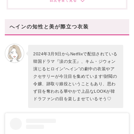
1枚で主役級の存在感「華やかブラウス」
使い分けテクが光る「ハイジュエリー」
へインのLOOKを参考に、美人度UPを狙おう!
へインの知性と美が際立つ衣装
2024年3月9日からNetflixで配信されている
韓国ドラマ『涙の女王』、キム・ジウォン
演じるヒロイン“へイン”の劇中の衣装やア
クセサリーが今注目を集めています!財閥の
令嬢、跡取り娘役ということもあり、思わ
ず目を奪われる華やかで上品なLOOKが韓
ドラファンの目を楽しませているそう♡