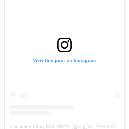
View this post on Instagram
A post shared by KIM JIWON (김지원)💕 | THAIFAN 🇹🇭 (@jiwonsworld)