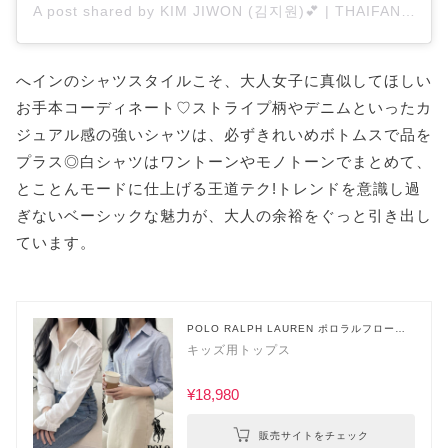
A post shared by KIM JIWON (김지원)💕 | THAIFAN 🇹🇭 (@jiwonsworld)
へインのシャツスタイルこそ、大人女子に真似してほしい
お手本コーディネート♡ストライプ柄やデニムといったカ
ジュアル感の強いシャツは、必ずきれいめボトムスで品を
プラス◎白シャツはワントーンやモノトーンでまとめて、
とことんモードに仕上げる王道テク!トレンドを意識し過
ぎないベーシックな魅力が、大人の余裕をぐっと引き出し
ています。
POLO RALPH LAUREN ポロラルフローレ
ン
キッズ用トップス
¥18,980
販売サイトをチェック