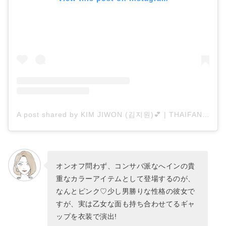
A post shared by KIM JIWON (김지원)💕 | THAIFAN 🇹🇭 (@jiwonsworld)
オンオフ問わず、コンサバ派なへインの貴
重なカラーアイテムとして登場するのが、
なんとピンク♡少し男勝りな性格の彼女で
すが、実は乙女な面も持ち合わせてるギャ
ップを衣装で演出!