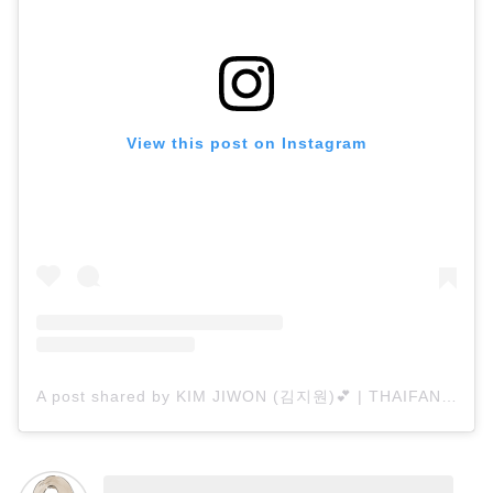
View this post on Instagram
A post shared by KIM JIWON (김지원)💕 | THAIFAN 🇹🇭 (@jiwonsworld)