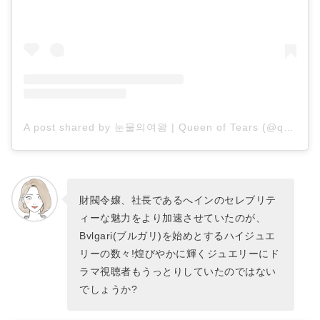
A post shared by 눈물의여왕 | Queen of Tears (@queenoftears_tvn)
財閥令嬢、社長であるへインのセレブリテ
ィーな魅力をより加速させていたのが、
Bvlgari(ブルガリ)を始めとするハイジュエ
リーの数々!煌びやかに輝くジュエリーにド
ラマ視聴者もうっとりしていたのではない
でしょうか?