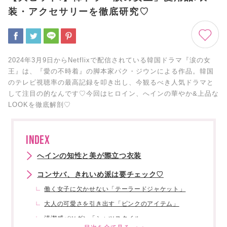
装・アクセサリーを徹底研究♡
2024年3月9日からNetflixで配信されている韓国ドラマ『涙の女
王』は、『愛の不時着』の脚本家パク・ジウンによる作品。韓国
のテレビ視聴率の最高記録を叩き出し、今観るべき人気ドラマと
して注目の的なんです♡今回はヒロイン、へインの華やか&上品な
LOOKを徹底解剖♡
INDEX
へインの知性と美が際立つ衣装
コンサバ、きれいめ派は要チェック♡
働く女子に欠かせない「テーラードジャケット」
大人の可愛さを引き出す「ピンクのアイテム」
清潔感バツグン「シャツスタイル」