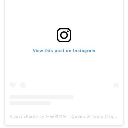
View this post on Instagram
A post shared by 눈물의여왕 | Queen of Tears (@queenoftears_tvn)