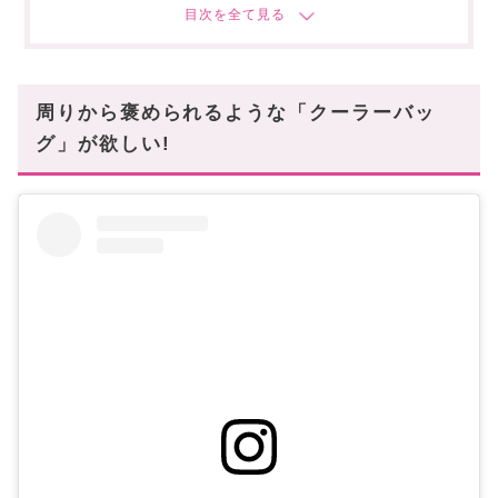
⑷ Snillo Stitch(スニロスティッチ)
アウトドアシーンで映えること間違いなし!
周りから褒められるような「クーラーバッ
グ」が欲しい!