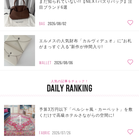
まだ知られていない!!【NEXTバズりバッグ】注
目ブランド6選
BAG
2026/08/02
エルメスの人気財布「カルヴィデュオ」に“お札
がまっすぐ入る”新作が仲間入り!
WALLET
2026/08/06
人気の記事をチェック！
DAILY RANKING
予算3万円以下「ペルシャ風・カーペット」を敷
1
くだけで高級ホテルさながらの空間に!
FABRIC
2026/07/26