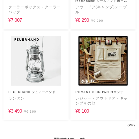
roomnhome ルームアンドホーム
クーラーボックス・クーラー
アウトドア(キャンプ)テーブ
バッグ
ル
¥7,007
¥8,290
¥9,290
FEUERHAND フュアーハンド
ROMANTIC CROWN ロマンティ
ック クラウン
ランタン
レジャー・アウトドア・キャ
ンプその他
¥3,490
¥8,100
¥6,160
(PR)