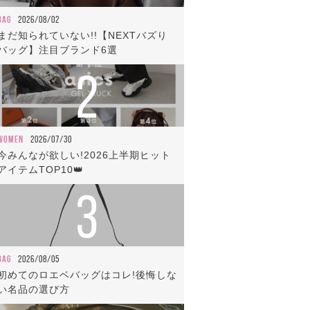
BAG
2026/08/02
まだ知られていない!!【NEXTバズり
バッグ】注目ブランド6選
2
WOMEN
2026/07/30
今みんなが欲しい!2026上半期ヒット
アイテムTOP10👑
3
BAG
2026/08/05
初めてのロエベバッグはコレ!後悔しな
い名品の選び方