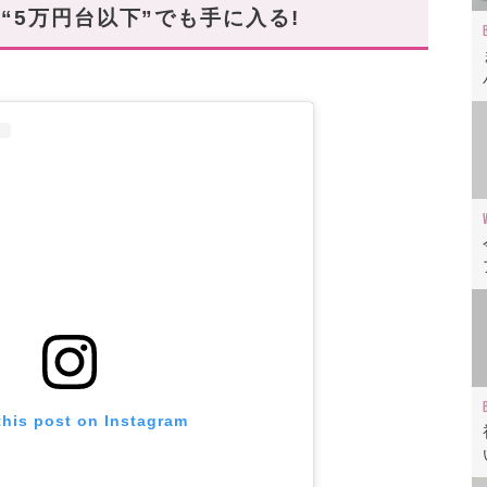
“5万円台以下”でも手に入る!
リー⑤
リー⑥
ルジェラ)
リー⑦
ガヴェネタ)
リー⑧
アクセサリーを贈りたい!
this post on Instagram