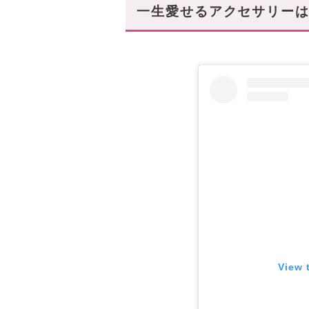
一生愛せるアクセサリーは
Jil Sander(ジルサンダー)
一生物のハイブランドアクセサ
PRADA(プラダ)
一生物のハイブランドアクセサ
Maison Margiela(メゾンマ
一生物のハイブランドアクセサ
BOTTEGA VENETA(ボッテ
一生物のハイブランドアクセサ
自分へのご褒美にハイクラスな
View 