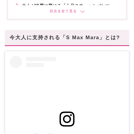
大人が綺麗に履ける「上品スウェットパンツ」
大人がキレイに履ける「美シルエットスカート」
スタイルアップが叶う「上品ダウン」
今大人に支持される「S Max Mara」とは?
カジュアルでも上品さはピカイチ「ロゴ入りパー
カ」
「S Max Mara」で大人の余裕あるスタイルを楽
しんで