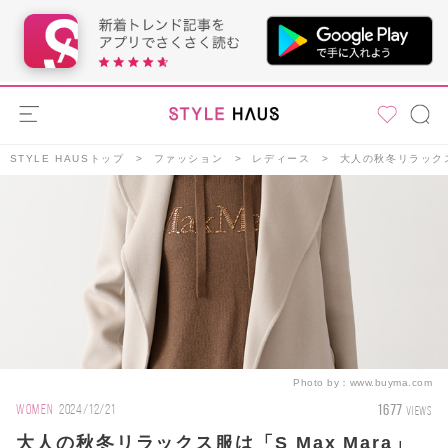
STYLE HAUSトップ
ファッション
レディース
大人の秋冬リラックス服
Photo by：
www.buyma.com
1677
WOMEN
2024/12/21
VIEWS
大人の秋冬リラックス服は「S Max Mara」