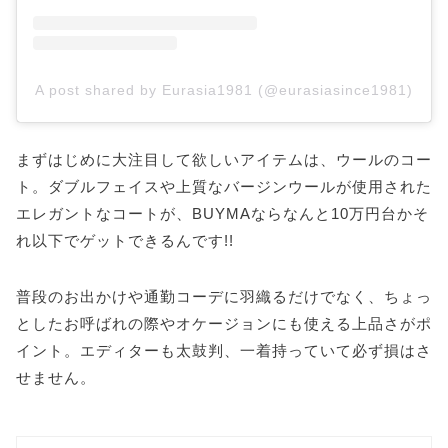
A post shared by Eurasia1981 (@eurasiasince1981)
まずはじめに大注目して欲しいアイテムは、ウールのコー
ト。ダブルフェイスや上質なバージンウールが使用された
エレガントなコートが、BUYMAならなんと10万円台かそ
れ以下でゲットできるんです!!
普段のお出かけや通勤コーデに羽織るだけでなく、ちょっ
としたお呼ばれの際やオケージョンにも使える上品さがポ
イント。エディターも太鼓判、一着持っていて必ず損はさ
せません。