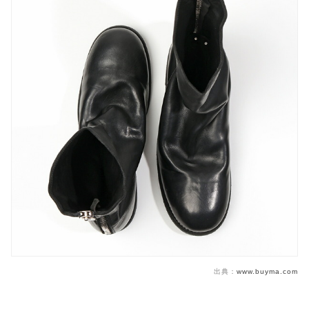
出典：
www.buyma.com