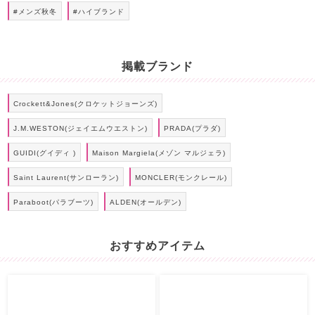
#メンズ秋冬
#ハイブランド
掲載ブランド
Crockett&Jones(クロケットジョーンズ)
J.M.WESTON(ジェイエムウエストン)
PRADA(プラダ)
GUIDI(グイディ )
Maison Margiela(メゾン マルジェラ)
Saint Laurent(サンローラン)
MONCLER(モンクレール)
Paraboot(パラブーツ)
ALDEN(オールデン)
おすすめアイテム