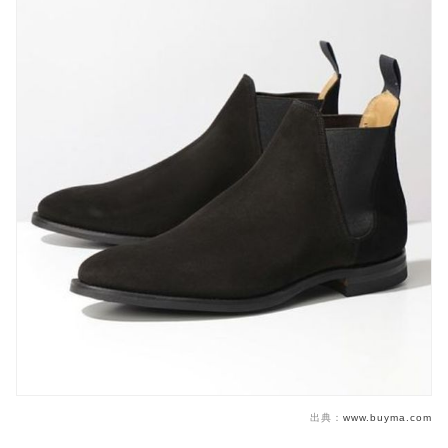
出典：
www.buyma.com