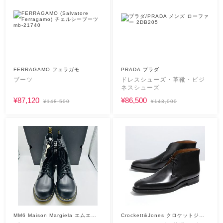
FERRAGAMO フェラガモ
PRADA プラダ
ブーツ
ドレスシューズ・革靴・ビジ
ネスシューズ
¥87,120
¥86,500
¥148,500
¥143,000
MM6 Maison Margiela エムエム
Crockett&Jones クロケットジョ
シックス
ーンズ