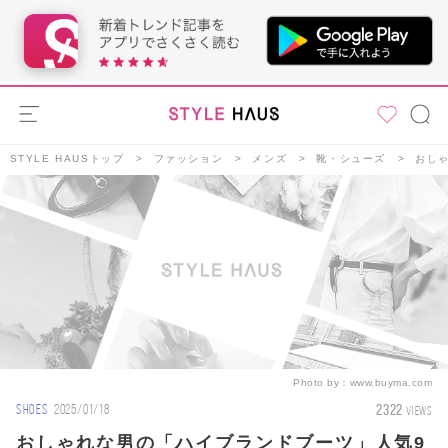
STYLE HAUSトップ
ファッション
メンズ
靴・シューズ
おし
Photo by：
www.buyma.com
2322
SHOES
2025/01/18
VIEWS
おしゃれな男の「ハイブランドブーツ」人気9