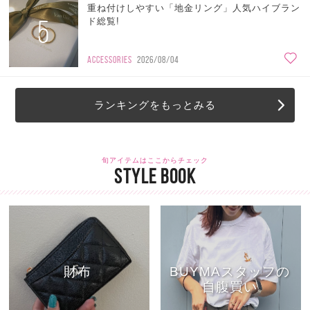
重ね付けしやすい「地金リング」人気ハイブラン
5
ド総覧!
ACCESSORIES
2026/08/04
ランキングをもっとみる
旬アイテムはここからチェック
STYLE BOOK
財布
BUYMAスタッフの
自腹買い