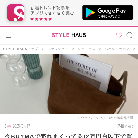
STYLE HAUSトップ
ファッション
レディース
バッグ・カバン
Photo by：
STYLE HAUS編集部撮影
1749
BAG
2025/01/17
VIEWS
今BUYMAで売れまくってる!2万円台以下で買