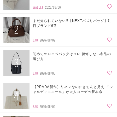
WALLET
2026/08/06
まだ知られていない!!【NEXTバズりバッグ】注
2
目ブランド6選
BAG
2026/08/02
初めてのロエベバッグはコレ!後悔しない名品の
3
選び方
BAG
2026/08/05
【PRADA新作】リネンなのにきちんと見え!「ジ
4
ャルディニエール」が大人コーデの新本命
BAG
2026/08/05