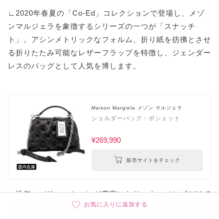
∟2020年春夏の「Co-Ed」コレクションで登場し、メゾ
ンマルジェラを象徴するシリーズの一つが「スナッチ
ト」。アシンメトリックなフォルム、折り紙を彷彿とさせ
る折りたたみ可能なレザーフラップを特徴し、ジェンダー
レスのバッグとして人気を博します。
Maison Margiela メゾン マルジェラ
ショルダーバッグ・ポシェット
¥269,990
販売サイトをチェック
∟近年、バリエーションが豊富になり、ウィメンズだけで
お気に入りに追加する
はなくメンズでも人気も高まっている「グラムスラム」の