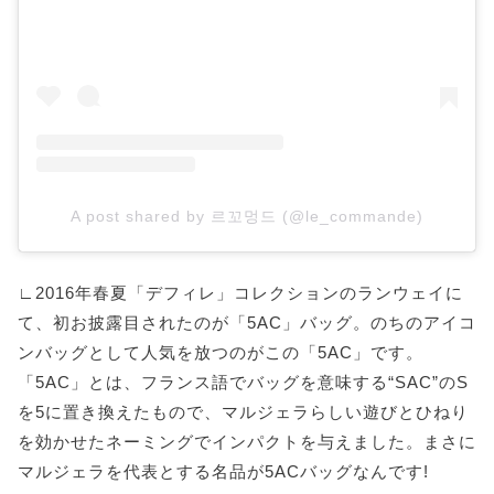
A post shared by 르꼬멍드 (@le_commande)
∟2016年春夏「デフィレ」コレクションのランウェイに
て、初お披露目されたのが「5AC」バッグ。のちのアイコ
ンバッグとして人気を放つのがこの「5AC」です。
「5AC」とは、フランス語でバッグを意味する“SAC”のS
を5に置き換えたもので、マルジェラらしい遊びとひねり
を効かせたネーミングでインパクトを与えました。まさに
マルジェラを代表とする名品が5ACバッグなんです!