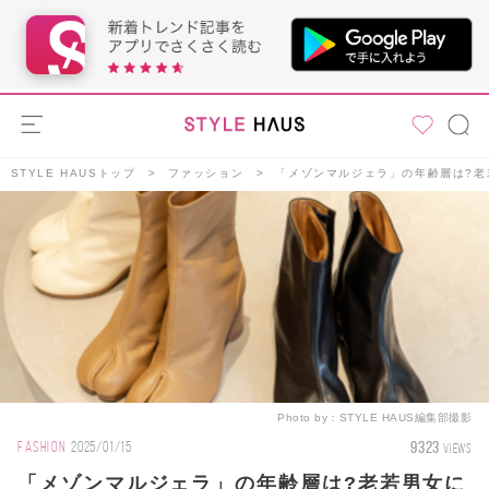
STYLE HAUSトップ
ファッション
「メゾンマルジェラ」の年齢層は?老
Photo by：
STYLE HAUS編集部撮影
9323
FASHION
2025/01/15
VIEWS
「メゾンマルジェラ」の年齢層は?老若男女に