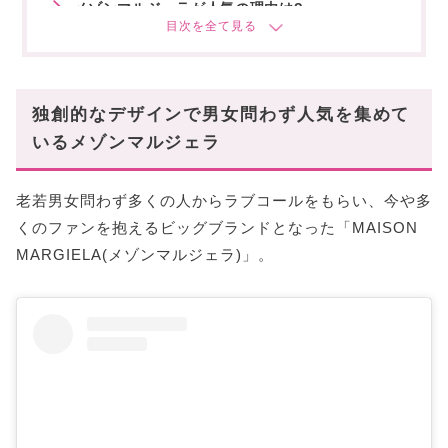
メゾンマルジェラが人気の理由は?
代表的なマルジェラの名品
5ACバッグ
グラムスラムバッグ
独創的なデザインで男女問わず人気を集めて
カットアウトデニム
いるメゾンマルジェラ
足袋・タビシューズ
レプリカ香水
老若男女問わず多くの人からラブコールをもらい、今や多
マルジェラとMM6の違いは?
くのファンを抱えるビッグブランドとなった「MAISON
MARGIELA(メゾンマルジェラ)」。
こんなブランドが好きな人にメゾンマルジェラは
おすすめ!
マルジェラの商品ジャンル
バッグ
財布
シューズ・ブーツ
アクセサリー