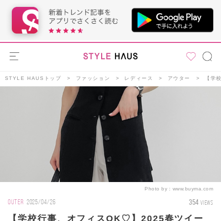
STYLE HAUSトップ
ファッション
レディース
アウター
【学
Photo by：
www.buyma.com
354
OUTER
2025/04/26
VIEWS
【学校行事、オフィスOK♡】2025春ツイー