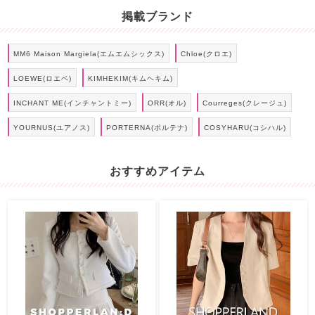
掲載ブランド
MM6 Maison Margiela(エムエムシックス)
Chloe(クロエ)
LOEWE(ロエベ)
KIMHEKIM(キムヘキム)
INCHANT ME(インチャントミー)
ORR(オル)
Courreges(クレージュ)
YOURNUS(ユアノス)
PORTERNA(ポルテナ)
COSYHARU(コシハル)
おすすめアイテム