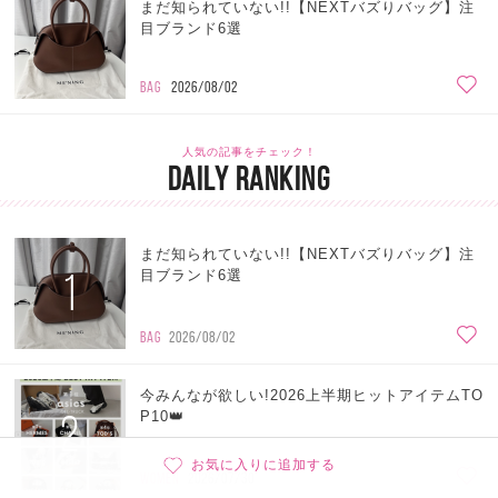
まだ知られていない!!【NEXTバズりバッグ】注
目ブランド6選
BAG
2026/08/02
人気の記事をチェック！
DAILY RANKING
まだ知られていない!!【NEXTバズりバッグ】注
1
目ブランド6選
BAG
2026/08/02
今みんなが欲しい!2026上半期ヒットアイテムTO
2
P10👑
お気に入りに追加する
WOMEN
2026/07/30