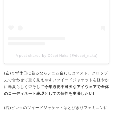
A post shared by Déspi Naka (@despi_naka)
(左)まず休日に着るならデニム合わせはマスト。クロップ
丈で合わせて重く見えやすいツイードジャケットを軽やか
に春夏らしく♡そして
今年必要不可欠なアイウェアで全体
のコーディネート表現としての個性を主張したい!
(右)ピンクのツイードジャケットはとびきりフェミニンに