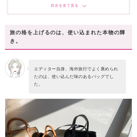
4位:永遠のアイコン「シャネル」
5位:エレガンスの最高峰「エルメス」
6位:ボストンバッグにこそふさわしい「グッチ」
旅の格を上げるのは、使い込まれた本物の輝
7位:フェミニン派に贈る「ディオール」
き。
8位:女性の強さを表現する「サンローラン」
9位:クワイエットラグジュアリーを極めし「ボッテガ
ヴェネタ」
10位:英国トラッドの代名詞「バーバリー」
エディター自身、海外旅行でよく褒められ
たのは、使い込んだ味のあるバッグでし
💡中古で探す6つのメリット
た。
魅力①:価格がリーズナブルなこと!
魅力②:中古なら生産が終了したレアなバッグを買える
こと!
魅力③:一期一会の出会いがあること!
魅力④:中古ならではの風合い・質感を楽しめること!
魅力⑤:新品じゃないから神経質にならずガシガシ使え
る