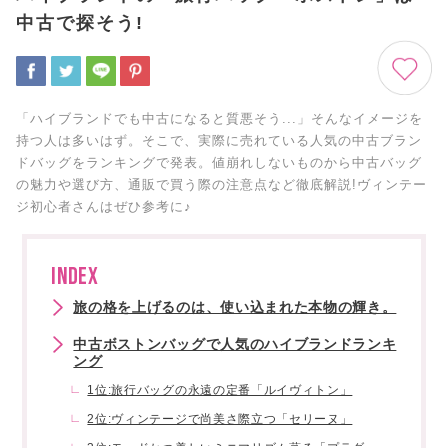
中古で探そう!
「ハイブランドでも中古になると質悪そう...」そんなイメージを
持つ人は多いはず。そこで、実際に売れている人気の中古ブラン
ドバッグをランキングで発表。値崩れしないものから中古バッグ
の魅力や選び方、通販で買う際の注意点など徹底解説!ヴィンテー
ジ初心者さんはぜひ参考に♪
INDEX
旅の格を上げるのは、使い込まれた本物の輝き。
中古ボストンバッグで人気のハイブランドランキ
ング
1位:旅行バッグの永遠の定番「ルイヴィトン」
2位:ヴィンテージで尚美さ際立つ「セリーヌ」
3位:モードかつ美しいミニマリズム薫る「プラダ」