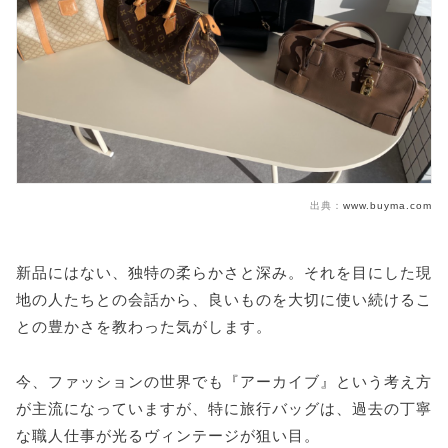
魅力⑥:サスティナブルな選択が出来ること!
“後悔しない”中古ブランドボストンの選び方
選び方①:状態が良いものを選ぶこと!
選び方②:価値が下がりにくいブランドから選ぶこと!
選び方③:特に人気のあるシリーズから中古バッグを選
ぶこと!
ネットで中古ボストンを買う際の注意点
出典：
www.buyma.com
ハイブランドボストンは、中古市場で賢く手に入
れる!
新品にはない、独特の柔らかさと深み。それを目にした現
地の人たちとの会話から、良いものを大切に使い続けるこ
との豊かさを教わった気がします。
今、ファッションの世界でも『アーカイブ』という考え方
が主流になっていますが、特に旅行バッグは、過去の丁寧
な職人仕事が光るヴィンテージが狙い目。