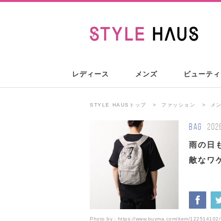
レディース
メンズ
ビューティ
STYLE HAUSトップ
ファッション
メ
BAG
202
雨の日も
敵なワ
Photo by：
https://www.buyma.com/item/122514102/