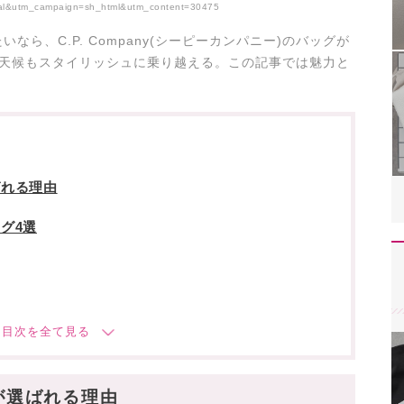
ral&utm_campaign=sh_html&utm_content=30475
ら、C.P. Company(シーピーカンパニー)のバッグが
悪天候もスタイリッシュに乗り越える。この記事では魅力と
選ばれる理由
ッグ4選
けよう
グが選ばれる理由