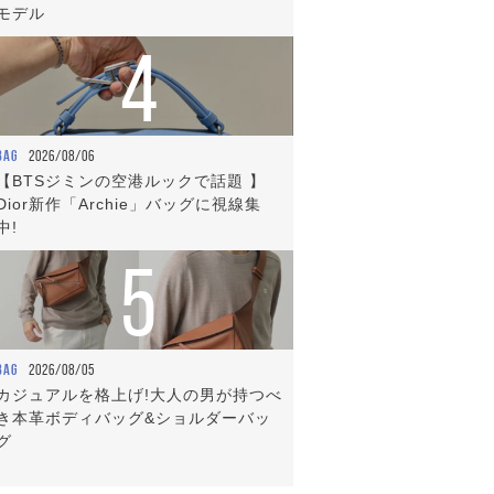
モデル
4
BAG
2026/08/06
【BTSジミンの空港ルックで話題 】
Dior新作「Archie」バッグに視線集
中!
5
BAG
2026/08/05
カジュアルを格上げ!大人の男が持つべ
き本革ボディバッグ&ショルダーバッ
グ