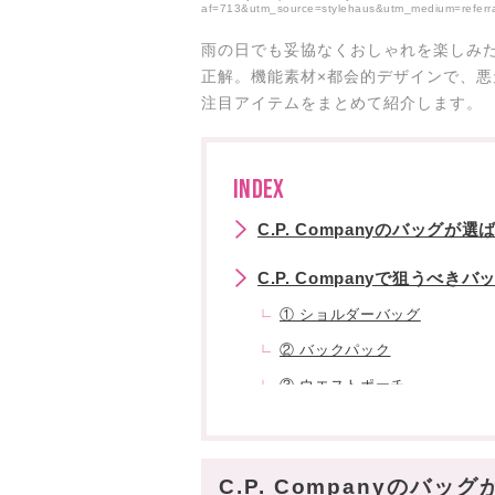
af=713&utm_source=stylehaus&utm_medium=refer
雨の日でも妥協なくおしゃれを楽しみたいな
正解。機能素材×都会的デザインで、
注目アイテムをまとめて紹介します。
INDEX
C.P. Companyのバッグが
C.P. Companyで狙うべきバ
① ショルダーバッグ
② バックパック
③ ウエストポーチ
④ メッセンジャーバッグ
雨の日こそ、バッグで差をつ
C.P. Companyのバッ