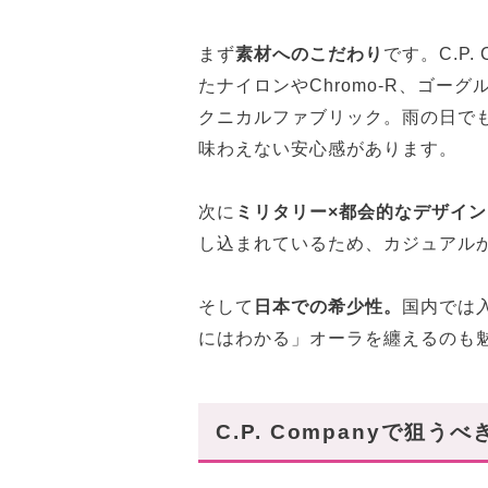
まず
素材へのこだわり
です。C.P
たナイロンやChromo-R、ゴー
クニカルファブリック。雨の日で
味わえない安心感があります。
次に
ミリタリー×都会的なデザイン
し込まれているため、カジュアル
そして
日本での希少性。
国内では
にはわかる」オーラを纏えるのも
C.P. Companyで狙う