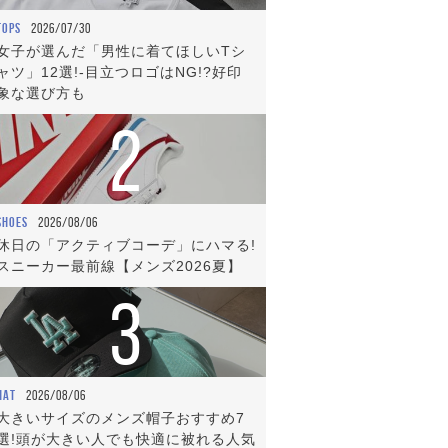
TOPS
2026/07/30
女子が選んだ「男性に着てほしいTシ
ャツ」12選!-目立つロゴはNG!?好印
象な選び方も
2
SHOES
2026/08/06
休日の「アクティブコーデ」にハマる!
スニーカー最前線【メンズ2026夏】
3
HAT
2026/08/06
大きいサイズのメンズ帽子おすすめ7
選!頭が大きい人でも快適に被れる人気