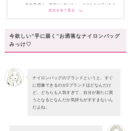
魅力③:雨も、泥汚れも怖くない。タフなのに品がある
🖤 デイリーにヘビロテしたい!厳選5モデル
1. ヴァージニア ショルダーバッグ(クロスボディ)
2. ヴァージニア ベルトバッグ(ボディバッグ)
今欲しい"手に届く"お洒落なナイロンバッグ
3. ヴァージニア バケットバッグ(巾着型)
みっけ♡
4. ヴァージニア バックパック
5. ヴァージニア シリンダー ミニショルダーバッグ
スタハ編集部の「おすすめナイロンバッグ」レビ
ュー動画も✓
ナイロンバッグのブランドというと、すぐ
タフなナイロンバッグを日々の相棒に!!
に想像できるのが2ブランドほどなんだけ
ど、どちらも人気すぎて、自分が新たに買
うとなるとなんだか気持ちがすすまないん
だよね。