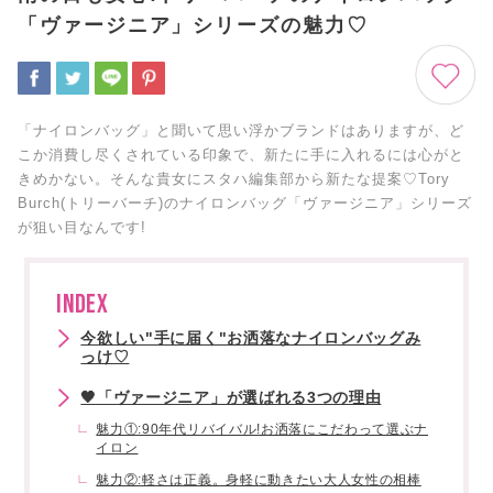
「ヴァージニア」シリーズの魅力♡
「ナイロンバッグ」と聞いて思い浮かブランドはありますが、ど
こか消費し尽くされている印象で、新たに手に入れるには心がと
きめかない。そんな貴女にスタハ編集部から新たな提案♡Tory
Burch(トリーバーチ)のナイロンバッグ「ヴァージニア」シリーズ
が狙い目なんです!
INDEX
今欲しい"手に届く"お洒落なナイロンバッグみ
っけ♡
🖤「ヴァージニア」が選ばれる3つの理由
魅力①:90年代リバイバル!お洒落にこだわって選ぶナ
イロン
魅力②:軽さは正義。身軽に動きたい大人女性の相棒