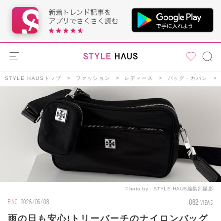
STYLE HAUSトップ
ファッション
レディース
バッグ・カバン
Photo by：
STYLE HAUS編集部撮影
862
BAG
2026/06/08
VIEWS
雨の日も安心!トリーバーチのナイロンバッグ