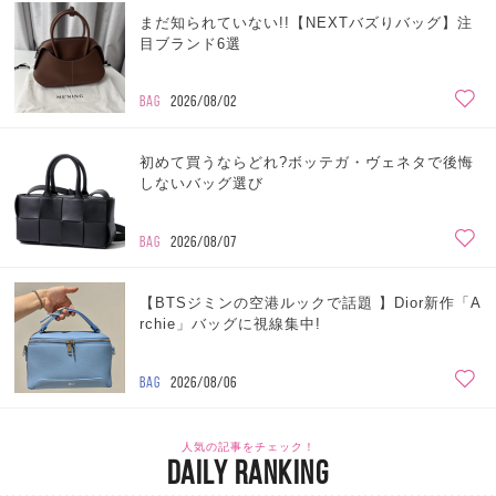
まだ知られていない!!【NEXTバズりバッグ】注
目ブランド6選
BAG
2026/08/02
初めて買うならどれ?ボッテガ・ヴェネタで後悔
しないバッグ選び
BAG
2026/08/07
【BTSジミンの空港ルックで話題 】Dior新作「A
rchie」バッグに視線集中!
BAG
2026/08/06
人気の記事をチェック！
DAILY RANKING