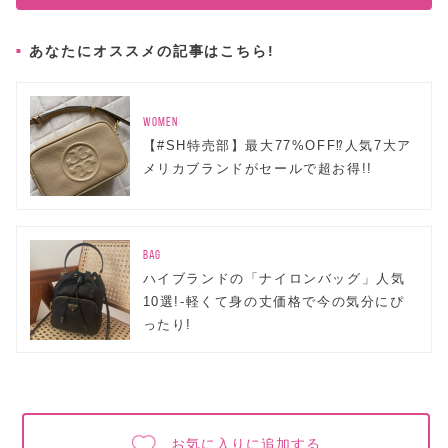
あなたにオススメの記事はこちら!
WOMEN
【#SH特売部】最大77%OFF⁉人気7大ア
メリカブランドがセールで超お得!!
BAG
ハイブランドの「ナイロンバッグ」人気
10選!-軽くて身の丈価格で今の気分にぴ
ったり!
お気に入りに追加する