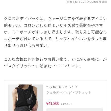
出典：
STYLE HAUS編集部撮影
クロスボディバッグは、ヴァージニアを代表するアイコン
的モデル。コロンとした程よいサイズ感で長財布やスマ
ホ、ミニポーチがすっきり収まります。取り外し可能なミ
ニポーチが付いているので、リップやイヤホンをサッと取
り出せる遊び心も可愛い!
こんな女性に▷▷旅行やお買い物で、とにかく身軽に、か
つスタイリッシュに動きたいミニマリスト。
Tory Burch トリーバーチ
ショルダーバッグ・ポシェット
¥41,800
¥49,500