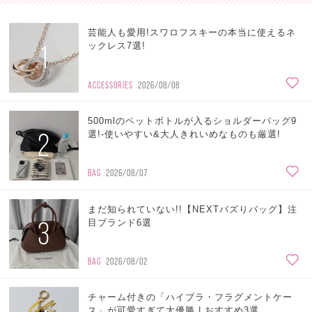
芸能人も愛用!スワロフスキーの本当に使えるネ
1
ックレス7選!
ACCESSORIES
2026/08/08
500mlのペットボトルが入るショルダーバッグ9
2
選!-使いやすい&大人きれいめなものも厳選!
BAG
2026/08/07
まだ知られていない!!【NEXTバズりバッグ】注
3
目ブランド6選
BAG
2026/08/02
チャーム付きの「ハイブラ・フラグメントケー
ス」が可愛すぎて大優勝 | おすすめ3選