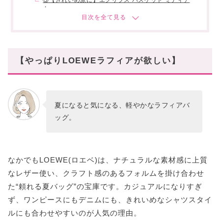
ム
④【フェミニン派に】オラ バッグ ミディアム
⑤【デイリー派に】パンチホール ホーボーバッグ ミ
ニ
⑥【荷物派に】パンチホール ホーボーバッグ スモー
【やっぱりLOEWEラフィアが欲しい】
ル
【どれを選ぶ?】
【LOEWEラフィアで夏支度を】
夏になると気になる、軽やかなラフィアバ
ッグ。
なかでもLOEWE(ロエベ)は、ナチュラルな素材感に上質
なレザー使い、クラフト感のあるフォルムを掛け合わせ
た“頼れる夏バッグ”の宝庫です。カジュアルになりすぎ
ず、ワンピースにもデニムにも、きれいめなシャツスタイ
ルにも合わせやすいのが人気の理由。