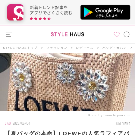
STYLE HAUSトップ
ファッション
レディース
バッグ・カバン
Photo by：
www.buyma.com
451
BAG
2026/06/04
VIEWS
【夏バッグの本命】LOEWEの人気ラフィアバ