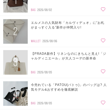
1
BAG
2026/08/02
エルメスの人気財布「カルヴィデュオ」に“お札
2
がまっすぐ入る”新作が仲間入り!
WALLET
2026/08/06
【PRADA新作】リネンなのにきちんと見え!「ジ
3
ャルディニエール」が大人コーデの新本命
BAG
2026/08/05
今売れている「PATOU(パトゥ)」のバッグは? 人
4
気モデル&おすすめを徹底解説
BAG
2026/08/05