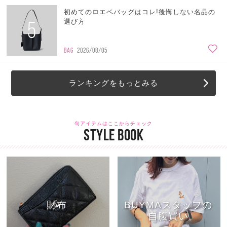
初めてのロエベバッグはコレ!後悔しない名品の
5
選び方
BAG
2026/08/05
ランキングをもっとみる
旬アイテムはここからチェック
STYLE BOOK
財布
BUYMAスタッフの
自腹買い