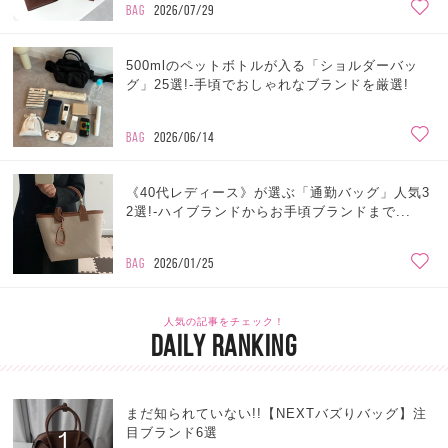
BAG
2026/07/29
500mlのペットボトルが入る「ショルダーバッ
グ」25選!-手頃でおしゃれなブランドを厳選!
BAG
2026/06/14
《40代レディース》が選ぶ「通勤バッグ」人気3
2選!-ハイブランドからお手頃ブランドまで...
BAG
2026/01/25
人気の記事をチェック！
DAILY RANKING
まだ知られていない!!【NEXTバズりバッグ】注
目ブランド6選