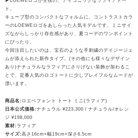
▶LOEWEロゴが主役の、アイコニックなラフィアトー
ト。
キューブ型のコンパクトなフォルムに、コントラストカラ
ーのLOEWEロゴをあしらった人気モデルです。ミニサイ
ズながらしっかり存在感があり、夏コーデのワンポイント
にぴったり。
今回注目したいのは、宝石のような手刺繍のデイジージェ
ムが添えられた新作タイプ。(その他にも様々なデザイン
あり)ナチュラルなラフィアにさりげない装飾が加わるこ
とで、定番人気のロゴトートに少しプレイフルなムードが
漂います。
商品名:
ロエベフォント トート ミニ(ラフィア)
日本公式価格:
ナチュラル ¥223,300 / ナチュラル/オレン
ジ ¥198,000
素材:
ラフィア
サイズ:
高さ16cm×幅19cm×深さ6.5cm