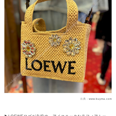
出典：
www.buyma.com