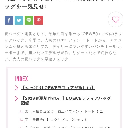
ッグを一気見せ!
夏バッグの定番として、毎年注目を集めるLOEWE(ロエベ)のラフ
ィアバッグ。今季は、人気のロエベフォント トートから、アナグ
ラムが映えるエクリプス、デイリーに使いやすいパンチホール ホ
ーボーまで、狙いたいモデルが豊作。リゾートだけで終わらな
い、大人の夏バッグを早速チェック!
INDEX
【やっぱりLOEWEラフィアが欲しい】
【2026春夏新作のみ!】LOEWEラフィアバッグ
図鑑
①【人気ロゴ派に】ロエベフォント トート ミニ
②【身軽派に】エクリプス ポシェット
③【きれいめ派に】エクリプス バスケット ミディア