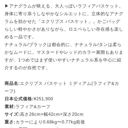
▶アナグラムが映える、大人っぽいラフィアバスケット。
身体に寄り添うしなやかなシルエットに、立体的なアナグ
ラムを効かせた「エクリプス バスケット」。かごバッグ
らしい軽やかさがありながら、ロエベらしい存在感も楽し
める一品です。
ナチュラル/ブラックは都会的に、ナチュラル/タンは柔ら
かなムードに。マスタードやレッドのカラー展開もありま
すが、1つめではまず使いやすいナチュラル系を中心に紹
介するのが自然です。
商品名:
エクリプス バスケット ミディアム(ラフィア&カ
ーフ)
日本公式価格:
¥251,900
素材:
ラフィア&カーフ
サイズ:
高さ26cm×幅42cm×深さ20cm
重さ:
カラーにより0.68kg〜0.77kg前後