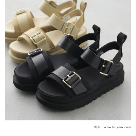
出典：
www.buyma.com