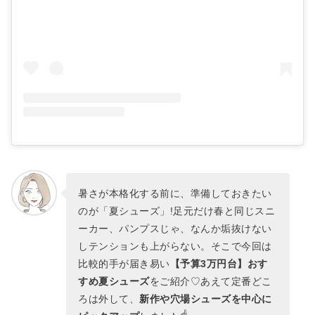
スタハ編集部の「おすすめサンダル」レビュー動
画もあわせて✓
お洒落な夏シューズ、トレンドシューズを探すな
らBUYMA♡
暑さが本格化する前に、準備しておきたい
のが「夏シューズ」!足元だけ春と同じスニ
ーカー、パンプスじゃ、なんか垢抜けない
しテンションも上がらない。そこで今回は
比較的手が届き易い
【予算3万円台】おす
すめ夏シューズ
をご紹介♡あえて定番どこ
ろは外して、
新作や穴場シューズを中心に