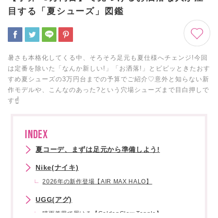
目する「夏シューズ」図鑑
暑さも本格化してくる中、そろそろ足元も夏仕様へチェンジ!今回
は定番を除いた「なんか新しい!」「お洒落!」とビビッときたおす
すめ夏シューズの3万円台までの予算でご紹介♡意外と知らない新
作モデルや、こんなのあった?という穴場シューズまで目白押しで
す☝
INDEX
夏コーデ、まずは足元から準備しよう!
Nike(ナイキ)
2026年の新作登場【AIR MAX HALO】
UGG(アグ)
晴雨兼用で履ける【GoldenGlow Toggle】