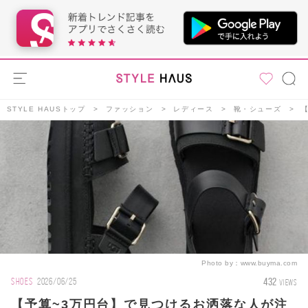
STYLE HAUSトップ
ファッション
レディース
靴・シューズ
Photo by：
www.buyma.com
432
SHOES
2026/06/25
VIEWS
【予算~3万円台】で見つけるお洒落な人が注