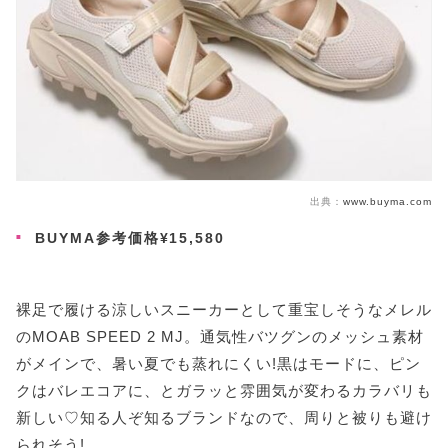
出典：
www.buyma.com
BUYMA参考価格¥15,580
裸足で履ける涼しいスニーカーとして重宝しそうなメレル
のMOAB SPEED 2 MJ。通気性バツグンのメッシュ素材
がメインで、暑い夏でも蒸れにくい!黒はモードに、ピン
クはバレエコアに、とガラッと雰囲気が変わるカラバリも
新しい♡知る人ぞ知るブランドなので、周りと被りも避け
られそう!