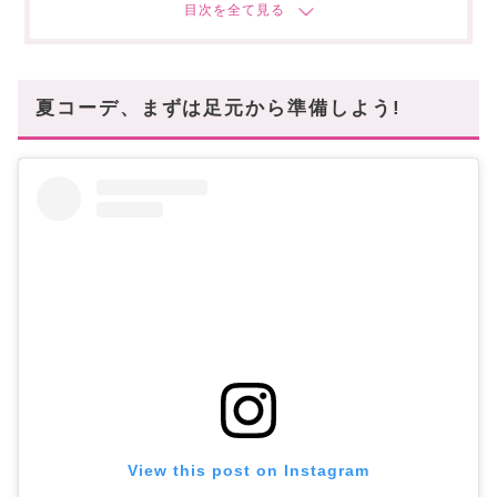
大人仕様の厚底【W GOLDENSTAR VILLA】
MERRELL(メレル)
被り0の夏スニーカー【MOAB SPEED 2 MJ】
夏コーデ、まずは足元から準備しよう!
PAES(ペイズ)
BLACKPINK ジェニ着用の【Flipflop 02】
CAMPER(カンペール)
美しさ×履き心地を両立【KOBARAH】
FABIO RUSCONI(ファビオルスコーニ)
オシャレ欲を掻き立てる【E-2660 FIGLINE】
VALENTINO(ヴァレンティノ)
最高級にイケてるビーサン【XW2S0552 PVS】
Jil Sander(ジルサンダー)
楽してモードを叶える【J15WP0065 P5057】
View this post on Instagram