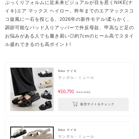
ぷっくりフォルムに近未来ビジュアルが目を惹くNIKE(ナ
イキ)エア マックス ヘイロー。昨年までのエアマックスコ
コ旋風に一石を投じる、2026年の新作モデル!柔らかく、
調節可能なパッド入りアッパーで外反母趾、甲高など足の
お悩みがある人でも履き易い◎約7cmのヒール高でスタイ
ル盛れできるのも高ポイント!
Nike ナイキ
サンダル・ミュール
¥10,791
¥13,530
販売サイトをチェック
Nike ナイキ
サンダル・ミュール