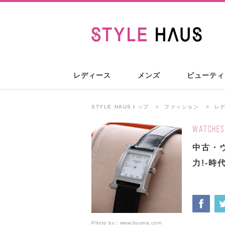
レディース
メンズ
ビューティ
STYLE HAUSトップ
ファッション
レ
WATCHES
中古・
力!-時
Photo by：
www.buyma.com