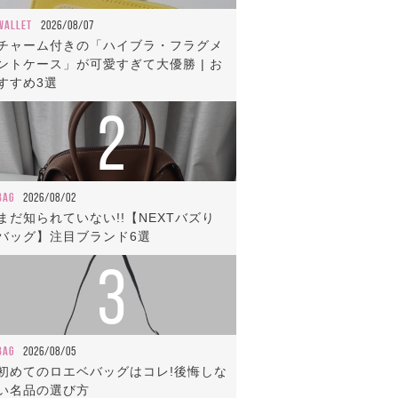
WALLET
2026/08/07
チャーム付きの「ハイブラ・フラグメ
ントケース」が可愛すぎて大優勝 | お
すすめ3選
2
BAG
2026/08/02
まだ知られていない!!【NEXTバズり
バッグ】注目ブランド6選
3
BAG
2026/08/05
初めてのロエベバッグはコレ!後悔しな
い名品の選び方