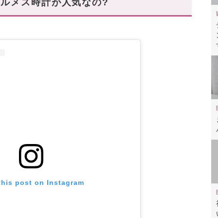
ルメス時計が人気なの?
ケープコッド”
ットが魅力“ナンタケット”
備えた“クリッパー”
個性的な“ケリー”
ヴィンテージ品」レビュー動画も✓
一本を見つけて
this post on Instagram