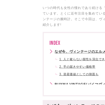
いつの時代も女性の憧れであり続ける
ています。とくに近年注目を集めてい
ンテージの腕時計。そこで今回は、ヴ
紹介します!
INDEX
なぜ今、ヴィンテージのエル
1. 人と被らない個性を演出で
2. 手の届きやすい価格帯
3. 資産価値としての側面も
BUYMA VINTAGE(バイマ
ヴィンテージで出会う、エル
エルメスの頭文字「H」が輝く“