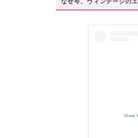
なぜ今、ヴィンテージのエ
アクセサリーのように楽しめる“
エレガントなチェーンブレスレ
スポーティさとエレガンスを兼ね
アイコニックな南京錠モチーフが
スタハ編集部の「ハイブラ・
バイマヴィンテージで運命の
View 