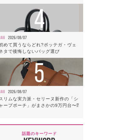
4
BAG
2026/08/07
初めて買うならどれ?ボッテガ・ヴェ
ネタで後悔しないバッグ選び
5
BAG
2026/08/07
スリムな実力派・セリーヌ新作の「シ
ャープポーチ」がまさかの9万円台〜⁉
話題のキーワード