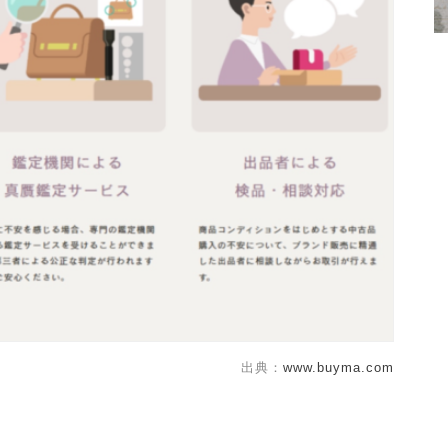
出典：
www.buyma.com