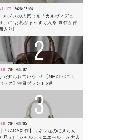
WALLET
2026/08/06
エルメスの人気財布「カルヴィデュ
オ」に“お札がまっすぐ入る”新作が仲
間入り!
2
BAG
2026/08/02
まだ知られていない!!【NEXTバズり
バッグ】注目ブランド6選
3
BAG
2026/08/05
【PRADA新作】リネンなのにきちん
と見え!「ジャルディニエール」が大人