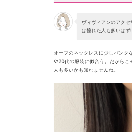
カラーは「単色」でシックが鉄
「一点投入」の引き算スタイル
ヴィヴィアンのアクセ
おすすめするアイテムは?狙
は憧れた人も多いはず!
まずは小ぶりの「PETITE OR
上品さも合わせ持つ「パールア
オーブのネックレスに少しパンク
「シグネットリング」か「華奢
や20代の服装に似合う。だからこ
人も多いかも知れませんね。
スタハ編集部の「ヴィヴィア
30代の今だからこそ、少しだ