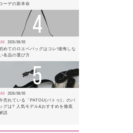
コーデの新本命
4
BAG
2026/08/05
初めてのロエベバッグはコレ!後悔しな
い名品の選び方
5
BAG
2026/08/05
今売れている「PATOU(パトゥ)」のバ
ッグは? 人気モデル&おすすめを徹底
解説