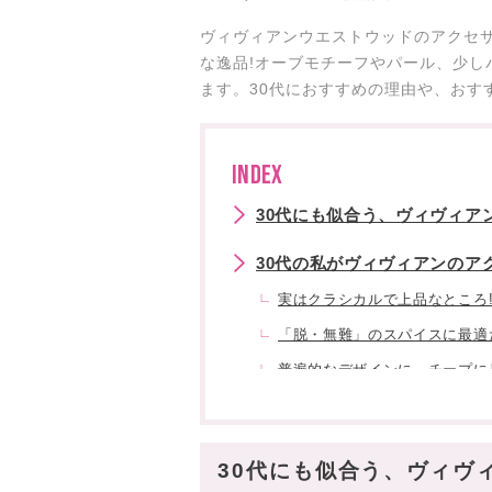
ヴィヴィアンウエストウッドのアクセサ
な逸品!オーブモチーフやパール、少し
ます。30代におすすめの理由や、おす
INDEX
30代にも似合う、ヴィヴィア
30代の私がヴィヴィアンのア
実はクラシカルで上品なところ
「脱・無難」のスパイスに最適
普遍的なデザインに、チープに
ヴィヴィアンのアクセサリー、
「ミニサイズ」や「パール」で
30代にも似合う、ヴィヴ
素材を「アップグレード」する